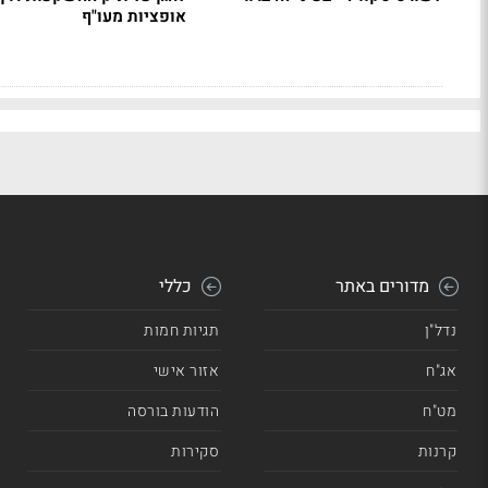
אופציות מעו"ף
מדורים באתר
כללי
נדל"ן
תגיות חמות
אג"ח
אזור אישי
מט"ח
הודעות בורסה
קרנות
סקירות