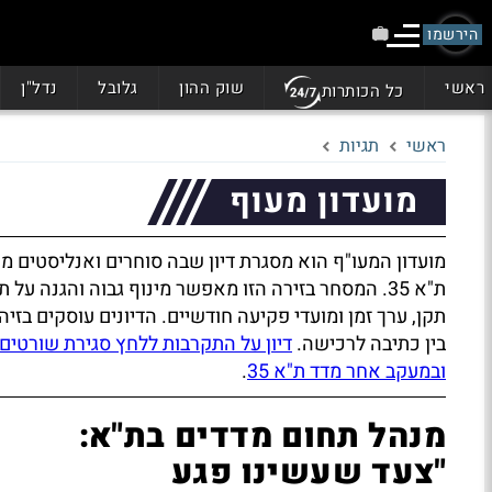
הירשמו
ראשי
שוק ההון
גלובל
נדל"ן
כל הכותרות
ראשי
תגיות
מועדון מעוף
מועדון המעו"ף הוא מסגרת דיון שבה סוחרים ואנליסטים מ
ת"א 35. המסחר בזירה הזו מאפשר מינוף גבוה והגנה 
תקן, ערך זמן ומועדי פקיעה חודשיים. הדיונים עוסקים בזי
בין כתיבה לרכישה.
דיון על התקרבות ללחץ סגירת שורטים
ובמעקב אחר מדד ת"א 35
.
מנהל תחום מדדים בת"א:
"צעד שעשינו פגע