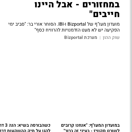
במחזורים - אבל היינו
חייבים"
מועדון מעו"ף של Bizportal ו-IBI. הסוחר אורי בר: "סביב ימי
הפקיעה יש לא מעט הזדמנויות להרוויח כסף"
שוק ההון
מערכת Bizportal
|
במועדון המעו"ף: "אנחנו קרובים
כשהבורסה בש
לשורט סקוויז - בעיני זה ברור"
להגן על תיק ההשקעות דרך