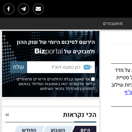
מחשבונים
הירשם לסיכום היומי של שוק ההון
ולמבזקים של
 על מדד
 סטיית
אני מאשר קבלת ניוזלטרים ודיוורים פרסומיים
יות שילוב
בדואר אלקטרוני ו/או באמצעות הסלולר בהתאם
למפורט בסעיף 10 בתנאי השימוש
ו"ף
הכי נקראות
היום
השבוע
החודש