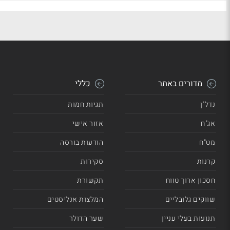
מדורים באתר
כללי
נדל"ן
תגיות חמות
אג"ח
אזור אישי
מט"ח
הודעות בורסה
קרנות
סקירות
חסכון ארוך טווח
תקשורת
שווקים גלובליים
המלצות אנליסטים
תנועות בעלי עניין
שער הדולר