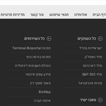
דף הבית
אודותינו
תנאי שימוש
צור קשר
מדיניות פרטיות
כל השווקים
כל השירותים
ישראליות בחו"ל
תוכנת Terminal Bizportal
מדד נאסד"ק
תוכנת בורסה גרף
מדד דאו ג'ונס
הנהלת חשבונות דיגיטלית
מדד 500 S&P
מידע עסקי פיננסי
מניות ארביטראז'
מאגר פסקי דין
BizMap
טאבו ישיר
איתור חברה