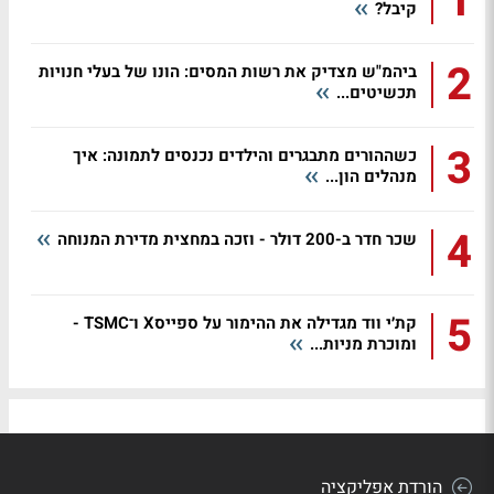
1
קיבל?
2
ביהמ"ש מצדיק את רשות המסים: הונו של בעלי חנויות
תכשיטים...
3
כשההורים מתבגרים והילדים נכנסים לתמונה: איך
מנהלים הון...
4
שכר חדר ב-200 דולר - וזכה במחצית מדירת המנוחה
5
קת׳י ווד מגדילה את ההימור על ספייסX ו־TSMC -
ומוכרת מניות...
הורדת אפליקציה