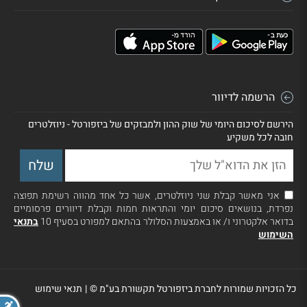
הרשמה לדיוור
הירשם לסיכום היומי של שוק ההון ולמבזקים של ביזפורטל - ניוזלטרים
חובה לכל משקיע
אני מאשר קבלת שני ניוזלטרים, אשר כל אחד מהווה רשימת תפוצה
נפרדת, בנושאים סיכום יומי והתראות חמות וקבלת דיוורים פרסומיים
בדואר אלקטרוני ו/ או באמצעות הסלולר בהתאם למפורט בסעיף 10
בתנאי
השימוש
כל הזכויות שמורות לחברת ביזפורטל תקשורת בע"מ ©
|
תנאי שימוש