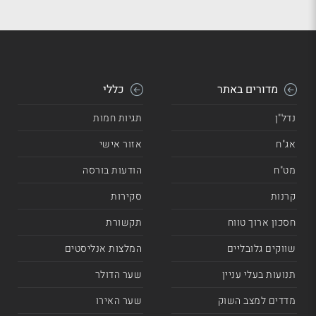
מדורים באתר
כללי
נדל"ן
תגיות חמות
אג"ח
אזור אישי
מט"ח
הודעות בורסה
קרנות
סקירות
חסכון ארוך טווח
תקשורת
שווקים גלובליים
המלצות אנליסטים
תנועות בעלי עניין
שער הדולר
מדדים למצב השוק
שער האירו