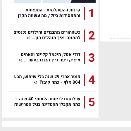
1
קרנות ההשתלמות - המנצחות
והמפסידות ביולי; מה עשתה הקרן
שלכם?
2
כשההורים מתבגרים והילדים נכנסים
לתמונה: איך מנהלים הון...
3
דודי אפל, מיכאל קליינר והאחים
איציק ויפה דיין נעצרו בחשד...
4
פוטר אחרי 29 שנה בלי שימוע, תבע
804 אלף - כמה קיבל?
5
שילמתם לביטוח הלאומי 40 שנה -
כמה תקבלו מהמדינה בגיל הפרישה?