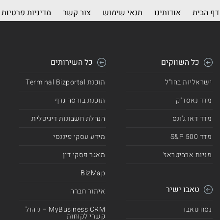
דף הבית
אודותינו
תנאי שימוש
צור קשר
מדיניות פרטיות
כל השווקים
כל השירותים
ישראליות בחו"ל
תוכנת Terminal Bizportal
מדד נאסד"ק
תוכנת בורסה גרף
מדד דאו ג'ונס
הנהלת חשבונות דיגיטלית
מדד 500 S&P
מידע עסקי פיננסי
מניות ארביטראז'
מאגר פסקי דין
BizMap
טאבו ישיר
איתור חברה
נסח טאבו
MyBusiness CRM – ניהול
קשרי לקוחות