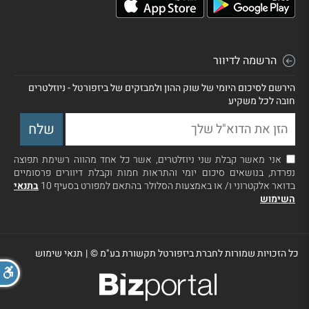
הרשמה לדיוור
הירשם לסיכום היומי של שוק ההון ולמבזקים של ביזפורטל - ניוזלטרים
חובה לכל משקיע
אני מאשר קבלת שני ניוזלטרים, אשר כל אחד מהווה רשימת תפוצה
נפרדת, בנושאים סיכום יומי והתראות חמות וקבלת דיוורים פרסומיים
בדואר אלקטרוני ו/ או באמצעות הסלולר בהתאם למפורט בסעיף 10
בתנאי
השימוש
כל הזכויות שמורות לחברת ביזפורטל תקשורת בע"מ ©
|
תנאי שימוש