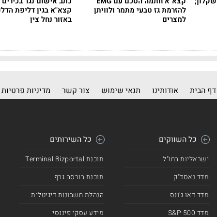
שקלון;
קצא"א חתמה הסכם עם EMG
כתב אישום נגד בכירים 
להזרמת גז טבעי מתמר ולוויתן
קצא"א בגין דליפת הדלק
למצרים
באזור נחל צין
דף הבית
אודותינו
תנאי שימוש
צור קשר
מדיניות פרטיות
כל השווקים
כל השירותים
ישראליות בחו"ל
תוכנת Terminal Bizportal
מדד נאסד"ק
תוכנת בורסה גרף
מדד דאו ג'ונס
הנהלת חשבונות דיגיטלית
מדד 500 S&P
מידע עסקי פיננסי