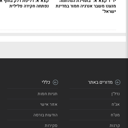
יו״"ר קצא"א: "בתחילת המלחמה
קצא"א: דליפת דלק בחוף א
מנענו משבר אנרגיה חמור במדינת
נפתחה חקירה פלילית
ישראל"
מדורים באתר
כללי
נדל"ן
תגיות חמות
אג"ח
אזור אישי
מט"ח
הודעות בורסה
קרנות
סקירות