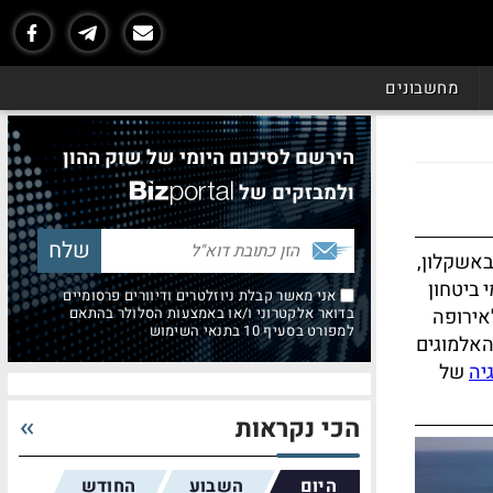
מחשבונים
הירשם לסיכום היומי של שוק ההון
ולמבזקים של
באשקלון,
 ביטחון
אני מאשר קבלת ניוזלטרים ודיוורים פרסומיים
אירופה
בדואר אלקטרוני ו/או באמצעות הסלולר בהתאם
למפורט בסעיף 10 בתנאי השימוש
האלמוגים
יה
של
הכי נקראות
היום
השבוע
החודש