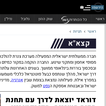
הירשמו
ראשי
שוק ההון
גלובל
נדל"ן
כל הכותרות
ראשי
תגיות
קצא"א
חברה ממשלתית ישראלית המפעילה מערכת צנרת להולכת נפט
מסופי אחסון ומתקני שינוע. החברה הוקמה במקור כמיזם מש
ובסכסוך בוררות בינלאומי ממושך. בשנים האחרונות עלת
דרך ישראל, מהלך שנתפס כבעל פוטנציאל כלכלי משמעותי 
במפרץ אילת. פעילותה נמצאת בצומת שבין
אנרגיה
, מדיני
ישראל ובאבטחת אספקת ה
נפט
למשק.
דוראד יוצאת לדרך עם תחנת