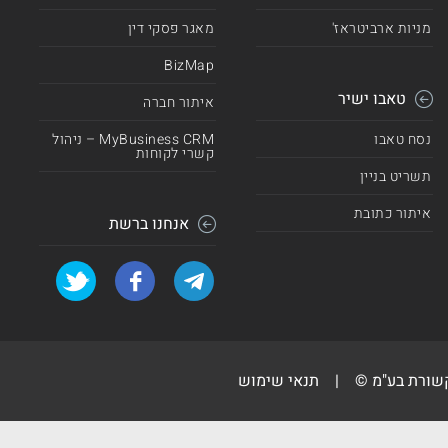
מניות ארביטראז'
מאגר פסקי דין
BizMap
טאבו ישיר
איתור חברה
נסח טאבו
MyBusiness CRM – ניהול
קשרי לקוחות
תשריט בניין
איתור כתובת
אנחנו ברשת
קשורת בע"מ ©
|
תנאי שימוש