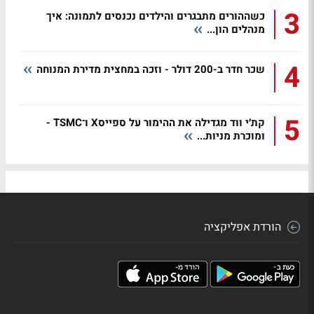
3
כשההורים מתבגרים והילדים נכנסים לתמונה: איך
מנהלים הון...
4
שכר חדר ב-200 דולר - וזכה במחצית מדירת המנוחה
5
קת׳י ווד מגדילה את ההימור על ספייסX ו־TSMC -
ומוכרת מניות...
הורדת אפליקציה