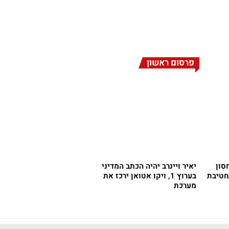
פרסום ראשון
אילה חסון
יאיר ויינרב יהיה הכתב המדיני
חטיבת
בערוץ 1, ויקו אטואן ירכז את
מערכת