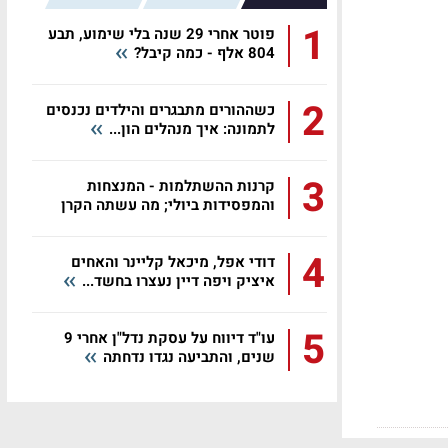
1
פוטר אחרי 29 שנה בלי שימוע, תבע
804 אלף - כמה קיבל?
2
כשההורים מתבגרים והילדים נכנסים
לתמונה: איך מנהלים הון...
3
קרנות ההשתלמות - המנצחות
והמפסידות ביולי; מה עשתה הקרן
שלכם?
4
דודי אפל, מיכאל קליינר והאחים
איציק ויפה דיין נעצרו בחשד...
5
עו"ד דיווח על עסקת נדל"ן אחרי 9
שנים, והתביעה נגדו נדחתה