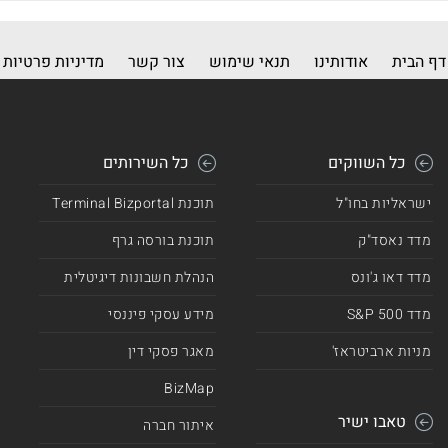
דף הבית
אודותינו
תנאי שימוש
צור קשר
מדיניות פרטיות
כל השווקים
כל השירותים
ישראליות בחו"ל
תוכנת Terminal Bizportal
מדד נאסד"ק
תוכנת בורסה גרף
מדד דאו ג'ונס
הנהלת חשבונות דיגיטלית
מדד 500 S&P
מידע עסקי פיננסי
מניות ארביטראז'
מאגר פסקי דין
BizMap
טאבו ישיר
איתור חברה