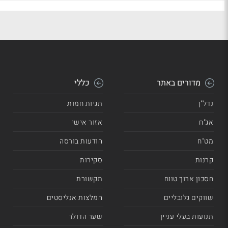
מדורים באתר
כללי
נדל"ן
תגיות חמות
אג"ח
אזור אישי
מט"ח
הודעות בורסה
קרנות
סקירות
חסכון ארוך טווח
תקשורת
שווקים גלובליים
המלצות אנליסטים
תנועות בעלי עניין
שער הדולר