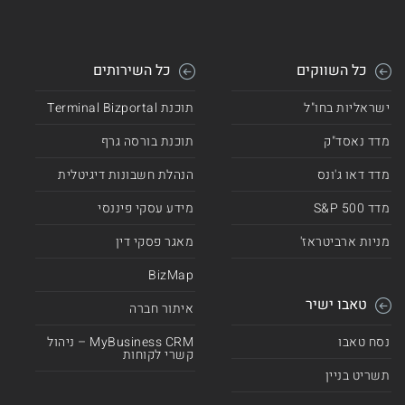
כל השווקים
כל השירותים
ישראליות בחו"ל
תוכנת Terminal Bizportal
מדד נאסד"ק
תוכנת בורסה גרף
מדד דאו ג'ונס
הנהלת חשבונות דיגיטלית
מדד 500 S&P
מידע עסקי פיננסי
מניות ארביטראז'
מאגר פסקי דין
BizMap
טאבו ישיר
איתור חברה
נסח טאבו
MyBusiness CRM – ניהול
קשרי לקוחות
תשריט בניין