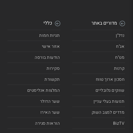
מדורים באתר
כללי
נדל"ן
תגיות חמות
אג"ח
אזור אישי
מט"ח
הודעות בורסה
קרנות
סקירות
חסכון ארוך טווח
תקשורת
שווקים גלובליים
המלצות אנליסטים
תנועות בעלי עניין
שער הדולר
מדדים למצב השוק
שער האירו
BizTV
הוראות סגירה