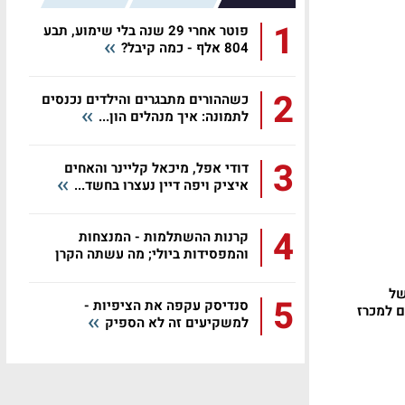
1
פוטר אחרי 29 שנה בלי שימוע, תבע
804 אלף - כמה קיבל?
2
כשההורים מתבגרים והילדים נכנסים
לתמונה: איך מנהלים הון...
3
דודי אפל, מיכאל קליינר והאחים
איציק ויפה דיין נעצרו בחשד...
4
קרנות ההשתלמות - המנצחות
והמפסידות ביולי; מה עשתה הקרן
שלכם?
של
5
סנדיסק עקפה את הציפיות -
ם למכרז
למשקיעים זה לא הספיק