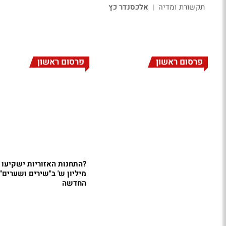
תקשורת ומדיה
אלכסנדר כץ
|
פרסום ראשון
פרסום ראשון
מיליון ש' ב"שירים ושערים"
החדשה