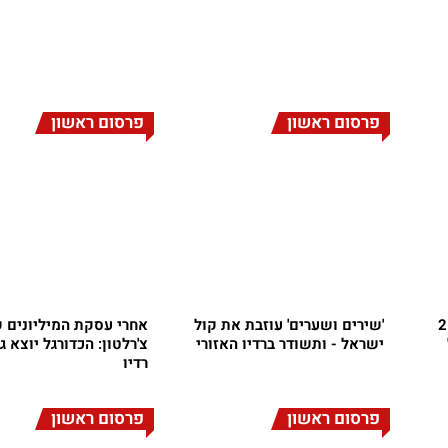
פרסום ראשון
פרסום ראשון
?התחנות האזוריות ישקיעו 2
'שירים ושערים' עוזבת את קול
אחרי עסקת המיליונים 
ישראל - ותשודר ברדיו האזורי
צ'רלטון: הכדורגל יוצא ג
רדיו
פרסום ראשון
פרסום ראשון