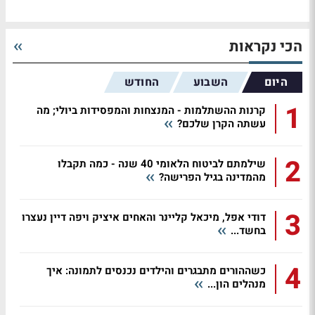
הכי נקראות
היום
השבוע
החודש
1
קרנות ההשתלמות - המנצחות והמפסידות ביולי; מה
עשתה הקרן שלכם?
2
שילמתם לביטוח הלאומי 40 שנה - כמה תקבלו
מהמדינה בגיל הפרישה?
3
דודי אפל, מיכאל קליינר והאחים איציק ויפה דיין נעצרו
בחשד...
4
כשההורים מתבגרים והילדים נכנסים לתמונה: איך
מנהלים הון...