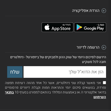
הורדת אפליקציה
הרשמה לדיוור
הירשם לסיכום היומי של שוק ההון ולמבזקים של ביזפורטל - ניוזלטרים
חובה לכל משקיע
אני מאשר קבלת שני ניוזלטרים, אשר כל אחד מהווה רשימת תפוצה
נפרדת, בנושאים סיכום יומי והתראות חמות וקבלת דיוורים פרסומיים
בדואר אלקטרוני ו/ או באמצעות הסלולר בהתאם למפורט בסעיף 10
בתנאי
השימוש