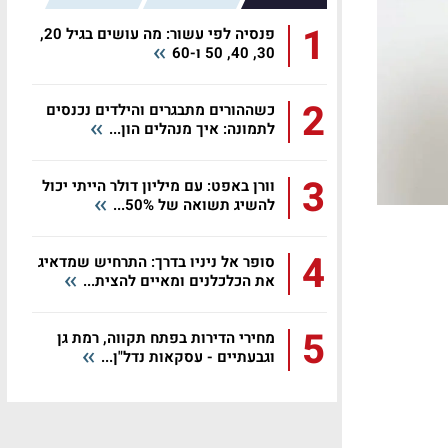
1
פנסיה לפי עשור: מה עושים בגיל 20,
30, 40, 50 ו-60
2
כשההורים מתבגרים והילדים נכנסים
לתמונה: איך מנהלים הון...
3
וורן באפט: עם מיליון דולר הייתי יכול
להשיג תשואה של 50%...
4
סופר אל ניניו בדרך: התרחיש שמדאיג
את הכלכלנים ומאיים להצית...
5
מחירי הדירות בפתח תקווה, רמת גן
וגבעתיים - עסקאות נדל"ן...