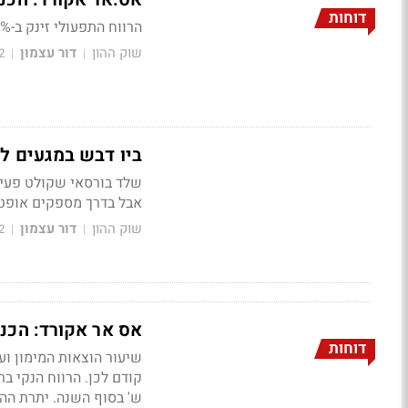
דוחות
הרווח התפעולי זינק ב-22% ל-26.3 מיליון שקל; לחברה הון עצמי של כ-310 מיליון שקל
שוק ההון
דור עצמון
2
|
|
ביו דבש במגעים ל
שלד בורסאי שקולט פעילות
אבל בדרך מספקים אופטימ
שוק ההון
דור עצמון
2
|
|
אס אר אקורד: הכנסות מימון נטו עלו
דוחות
ש' בסוף השנה. יתרת ההפרשה לה