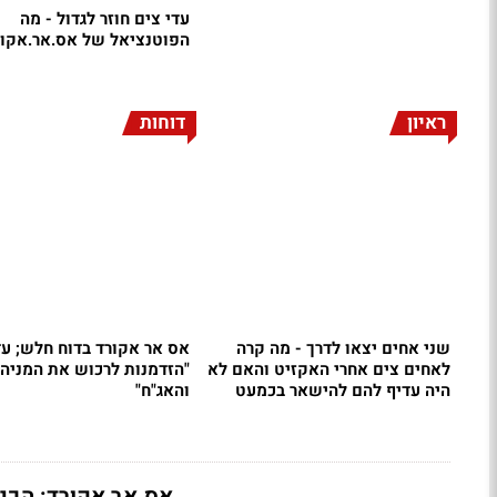
עדי צים חוזר לגדול - מה
הפוטנציאל של אס.אר.אקור
ראיון
דוחות
שני אחים יצאו לדרך - מה קרה
אס אר אקורד בדוח חלש; עד
לאחים צים אחרי האקזיט והאם לא
"הזדמנות לרכוש את המניה
היה עדיף להם להישאר בכמעט
והאג"ח"
חינם?
אס.אר אקורד: הכנסות של 43 מיליון שקל ורווח נ