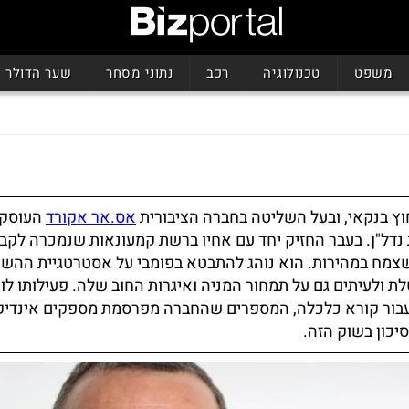
משפט
טכנולוגיה
רכב
נתוני מסחר
שער הדולר
וץ בנקאי, ובעל השליטה בחברה הציבורית
אס.אר אקורד
העוסקת 
 נדל"ן. בעבר החזיק יחד עם אחיו ברשת קמעונאות שנמכרה לקב
מח במהירות. הוא נוהג להתבטא בפומבי על אסטרטגיית ההש
ת ולעיתים גם על תמחור המניה ואיגרות החוב שלה. פעילותו לו
 עבור קורא כלכלה, המספרים שהחברה מפרסמת מספקים אינדיק
כון בשוק הזה.