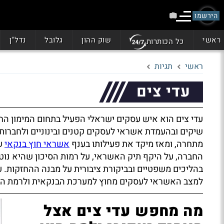
הירשמו
ראשי
שוק ההון
גלובל
נדל"ן
כל הכותרות
ראשי
תגיות
עדי צים
עדי צים הוא איש עסקים ישראלי הפעיל בתחום המימון הח
שיקים ובהעמדת אשראי לעסקים קטנים ובינוניים ולחברות
מתחרה, ומאז מיקד את פעילותו בענף
אשראי חוץ בנקאי
שצ
החברה, על היקף תיק האשראי, על רמות הסיכון שהיא נוטל
בהליכים משפטיים ובביקורת ציבורית על מבנה ההחזקות.
למצב האשראי לעסקים מחוץ למערכת הבנקאית ולרמת הסי
מה מחפש עדי צים אצל