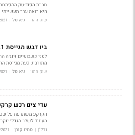
חברת הפוד-טק המפתחת ד
היא רואה ערך תעשייתי 
שוק ההון
גיא טל
2021
|
|
ביו דבש מגייסת 11.1 מיליון שקל מעדי צים בעל השליטה ומשקיעים נוספים
מתורבת; כעת מגייסת החב
שוק ההון
גיא טל
2021
|
|
עדי צים רכש קרקע בבת י
העתיד לשלב מגדלי יוקרה
נדל"ן
סתיו קורן
/2021
|
|