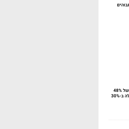
בוהים
אס.אר אקורד עם גידול של 48%
ב-30%