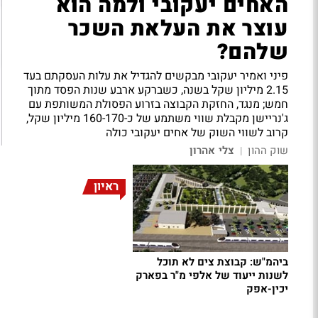
האחים יעקובי ולמה הוא
עוצר את העלאת השכר
שלהם?
פיני ואמיר יעקובי מבקשים להגדיל את עלות העסקתם בעד
2.15 מיליון שקל בשנה, כשברקע ארבע שנות הפסד מתוך
חמש; מנגד, החזקת הקבוצה בזרוע הפסולת המשותפת עם
ג'נריישן מקבלת שווי משתמע של כ-160-170 מיליון שקל,
קרוב לשווי השוק של אחים יעקובי כולה
שוק ההון
צלי אהרון
|
ראיון
ביהמ"ש: קבוצת צים לא תוכל
לשנות ייעוד של אלפי מ"ר בפארק
יכין-אפק