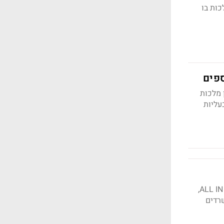
כות בו
 מזון מלכות
עליות
הקרקע משתרעת על שטח של 25 דונם; צים צפוי להקים על הקרקע פרויקט שנקרא ALL IN BAT YAM,
שרדים