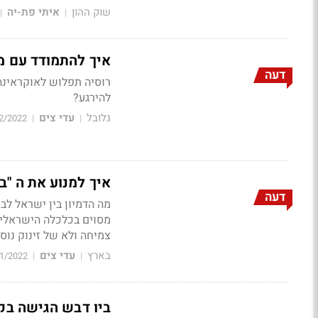
שוק ההון
איתי פת-יה
|
|
איך להתמודד עם מ
דעה
רוסיה תפלוש לאוקראינה
להירגע?
גלובל
עדי צים
2/2022
|
|
איך למנוע את ה "ב
דעה
מסוים בכלכלה הישראלית
צמיחה ולא של זינוק נוס
בארץ
עדי צים
1/2022
|
|
ביו דבש הגישה בקשה