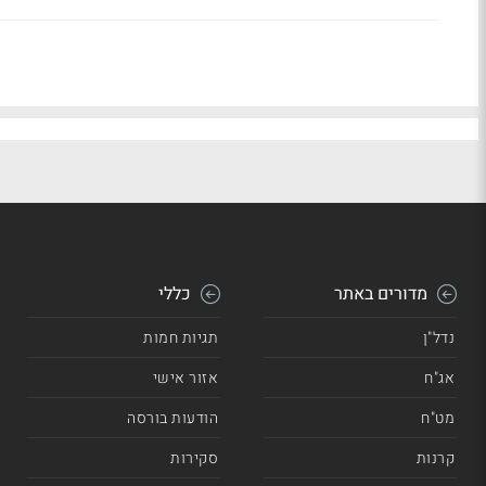
מדורים באתר
כללי
נדל"ן
תגיות חמות
אג"ח
אזור אישי
מט"ח
הודעות בורסה
קרנות
סקירות