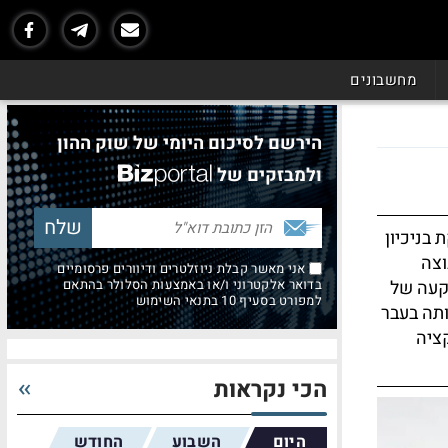
מחשבונים
הירשם לסיכום היומי של שוק ההון
ולמבזקים של
בניכיון
וצה
אני מאשר קבלת ניוזלטרים ודיוורים פרסומיים
קעה של
בדואר אלקטרוני ו/או באמצעות הסלולר בהתאם
למפורט בסעיף 10 בתנאי השימוש
ותה בעבר
ציה
הכי נקראות
היום
השבוע
החודש