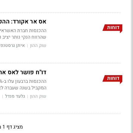
אס אר אקורד: ההכנסות צמחו ב-15%
דוחות
שהרווח הנקי נותר יציב ועמד על 17.7 מיליון שקל; תיק הלקוחות צמח בכ-%
שוק ההון
איתן גרסטנפל
|
דו"ח פושר לאס אר אקו
דוחות
המקביל בשנה שעברה לא מ
שוק ההון
גלעד מנדל
|
|
מציג דף 1 מתוך 4