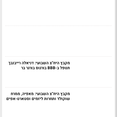
מקבץ היח"צ השבועי: דניאלה רייבנבך
תטפל ב-BBB בורגוס בורגר בר
מקבץ היח"צ השבועי: מאפיה, ממרח
שוקולד ותחרות ליזמים וסטארט-אפים