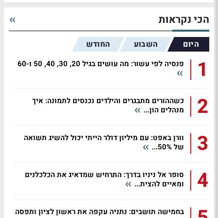
הכי נקראות
היום
השבוע
החודש
1
פנסיה לפי עשור: מה עושים בגיל 20, 30, 40, 50 ו-60
2
כשההורים מתבגרים והילדים נכנסים לתמונה: איך
מנהלים הון...
3
וורן באפט: עם מיליון דולר הייתי יכול להשיג תשואה
של 50%...
4
סופר אל ניניו בדרך: התרחיש שמדאיג את הכלכלנים
ומאיים להצית...
5
בחמישה תושבים: נתניה עקפה את ראשון לציון ותפסה