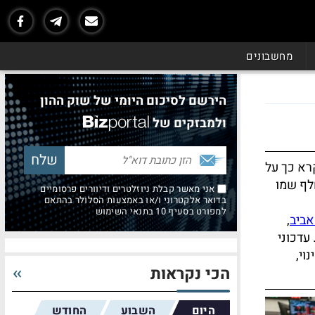
מחשבונים
הירשם לסיכום היומי של שוק ההון
ולמבזקים של
רא כך על
בנה סביבו. עם הרחבת המדד מ-25 מניות ל-35 הוחלף שמו
אני מאשר קבלת ניוזלטרים ודיוורים פרסומיים
בדואר אלקטרוני ו/או באמצעות הסלולר בהתאם
למפורט בסעיף 10 בתנאי השימוש
אביב
,
 עדכוני
וי,
הכי נקראות
היום
השבוע
החודש