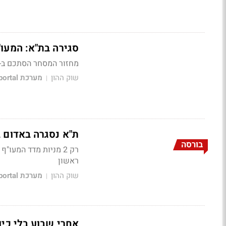
סגירה בת"א: המעו"ף איבד 0.45% בצל המגמה באר
מחזור המסחר הסתכם ב-1.2 מיליארד שקלים. הדואליות הכבדות משכו מעלה. מדד הבנקים נפל .8%
שוק ההון
מערכת Bizportal
|
ת"א נסגרה באדום בוהק: המעו"
בורסה
ראשון
שוק ההון
מערכת Bizportal
|
אחרי שבוע בלי כיו