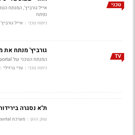
טכני
נפתח
ניתוח טכני
אייל גורביץ'
|
גורביץ' מנתח את מדדים המובילים, וג
TV
המנתח הטכני של Bizportal מתייחס למדדים המובילים בארץ ובעולם -
ניתוח טכני
עדי ברזילי
|
|
ת"א נסגרה בירידות: מדד
שוק ההון
מערכת Bizportal
|