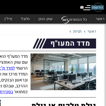
הירשמו
ראשי
שוק ההון
גלובל
נדל"ן
כל הכותרות
ראשי
תגיות
מדד המעו"ף
מדד המעו"ף הוא 
הרשמי
למדד ת"א 5
המדד מרכז את הח
ובראשן הבנקים, ח
ההרכב, שבהם נכנס
כמתואר
בסקירת 