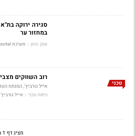
במחזור ער
שוק ההון
מערכת Bizportal
|
רוב השווקים מצבי
טכני
אייל גורביץ', המנתח הטכני של Bizportal, על המדד
ניתוח טכני
אייל גורביץ'
|
מציג דף 1 מתוך 3