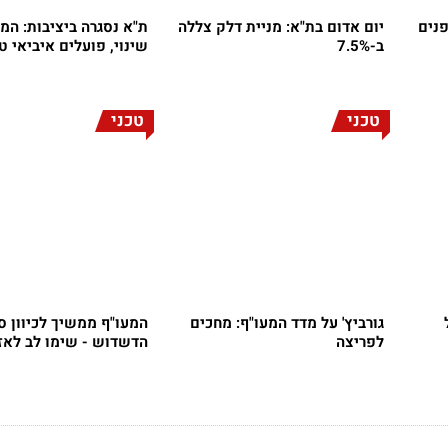
פנים
יום אדום בת"א: מניית דלק צללה
ת"א נסגרה ביציבות: המ
ב-7.5%
שינוי, פועלים איביאי טסה
טכני
טכני
גורביץ' על מדד המעו"ף: מחכים
המעו"ף ממשיך לכיוון ס
לפריצה
הדשדוש - שימו לב לאזו