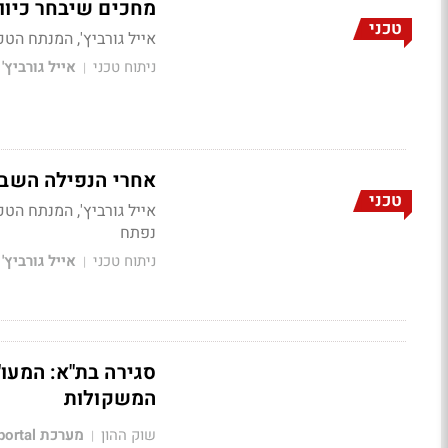
מחכים שיבחר כיוו
טכני
אייל גורביץ', המנתח הטכני של Bizportal, על המדד
ניתוח טכני
אייל גורביץ'
|
אחרי הנפילה השבוע
טכני
נפתח
ניתוח טכני
אייל גורביץ'
|
המשקולות
שוק ההון
מערכת Bizportal
|