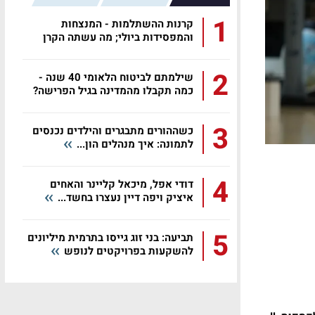
1
קרנות ההשתלמות - המנצחות
והמפסידות ביולי; מה עשתה הקרן
שלכם?
2
שילמתם לביטוח הלאומי 40 שנה -
כמה תקבלו מהמדינה בגיל הפרישה?
3
כשההורים מתבגרים והילדים נכנסים
לתמונה: איך מנהלים הון...
4
דודי אפל, מיכאל קליינר והאחים
איציק ויפה דיין נעצרו בחשד...
5
תביעה: בני זוג גייסו בתרמית מיליונים
להשקעות בפרויקטים לנופש