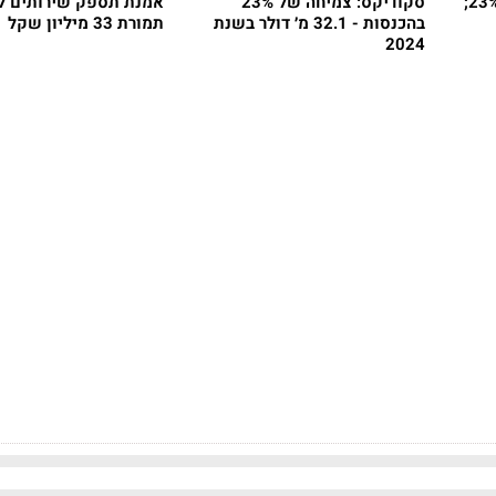
סקודיקס: ההכנסות עלו ב-23%;
סקודיקס: צמיחה של 23%
בהכנסות - 32.1 מ׳ דולר בשנת
תמורת 33 מיליון שקל
2024