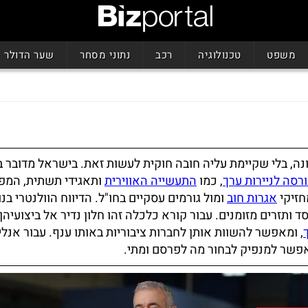
משפט
טכנולוגיה
רכב
נתוני מסחר
שער הדולר
נה, בלי שקיימת עליה חובה חוקית לעשות זאת. בישראל מדובר ב
רסה לניירות ערך
, כמו
התעשייה האווירית
ותאגידי תשתית, המפ
חזיקי
אגרות חוב
ומול גורמים עסקיים בחו"ל. הדיווח הוולנטרי בנו
ד ותזרים מזומנים. עבור קורא כלכלה זהו חלון נדיר אל ביצועיהן
, ומאפשר להשוות אותן לחברות ציבוריות באותו ענף. עבור אנל
מאפשר למנפיק לבחור מה לפרסם ומתי.