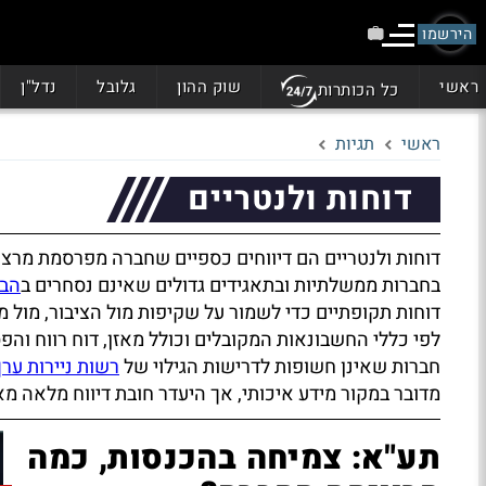
הירשמו
ראשי
שוק ההון
גלובל
נדל"ן
כל הכותרות
ראשי
תגיות
דוחות ולנטריים
דוחות ולנטריים הם דיווחים כספיים שחברה מפרסמת מרצו
בחברות ממשלתיות ובתאגידים גדולים שאינם נסחרים ב
הבו
דוחות תקופתיים כדי לשמור על שקיפות מול הציבור, מול מ
לפי כללי החשבונאות המקובלים וכולל מאזן, דוח רווח והפס
חברות שאינן חשופות לדרישות הגילוי של
רשות ניירות ערך
מדובר במקור מידע איכותי, אך היעדר חובת דיווח מלאה 
תע"א: צמיחה בהכנסות, כמה