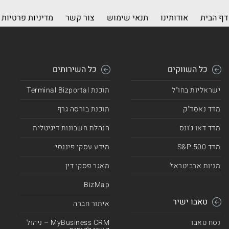
דף הבית
אודותינו
תנאי שימוש
צור קשר
מדיניות פרטיות
כל השווקים
כל השירותים
ישראליות בחו"ל
תוכנת Terminal Bizportal
מדד נאסד"ק
תוכנת בורסה גרף
מדד דאו ג'ונס
הנהלת חשבונות דיגיטלית
מדד 500 S&P
מידע עסקי פיננסי
מניות ארביטראז'
מאגר פסקי דין
BizMap
טאבו ישיר
איתור חברה
נסח טאבו
MyBusiness CRM – ניהול