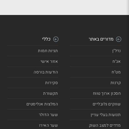
מדורים באתר
כללי
נדל"ן
תגיות חמות
אג"ח
אזור אישי
מט"ח
הודעות בורסה
קרנות
סקירות
חסכון ארוך טווח
תקשורת
שווקים גלובליים
המלצות אנליסטים
תנועות בעלי עניין
שער הדולר
מדדים למצב השוק
שער האירו