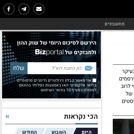
מחשבונים
הירשם לסיכום היומי של שוק ההון
ולמבזקים של
עיקר
רסמים
אני מאשר קבלת ניוזלטרים ודיוורים פרסומיים
י לרוב
בדואר אלקטרוני ו/או באמצעות הסלולר בהתאם
למפורט בסעיף 10 בתנאי השימוש
 של
יסטים
הכי נקראות
היום
השבוע
החודש