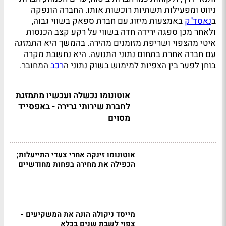
ניווט ומפעילות תשתיות רוכשות אותו. החברה הונפקה
ב
נאסד"ק
באמצעות מיזוג עם חברת ספאק בשווי גבוה,
ולאחר מכן ספגה ירידה חדה בשווי על רקע קצב הכנסות
איטי מהצפוי ושריפת מזומנים מהירה. בהמשך היא התמזגה
עם חברה אחרת בתחום נתוני התנועה. היא נחשבת מקרה
בוחן לפער בין הצפיות למימוש בשוק נתוני ה
רכב
המחובר.
אוטונומו נכשלה ועכשיו מתמזגת
לחברת שירותי גרירה - באפסייד
מסוים
אוטונומו זינקה אחרי צעדי התייעלות;
הכפילה את מחירה בפחות מחודשיים
מייסד ניקולה הונה את המשקיעים -
צפוי לשבת שנים בכלא