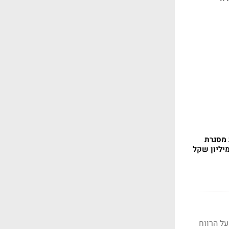
 מסגרת
ות קפצו ב-72%. מניית החברה זינקה בכ-54% מתחילת השנה ונסחרת כעת במכפיל 12.5 על הרווח