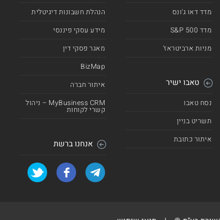
מדד דאו ג'ונס
הנהלת חשבונות דיגיטלית
מדד 500 S&P
מידע עסקי פיננסי
מניות ארביטראז'
מאגר פסקי דין
BizMap
טאבו ישיר
איתור חברה
נסח טאבו
MyBusiness CRM – ניהול
קשרי לקוחות
תשריט בניין
איתור כתובת
אנחנו ברשת