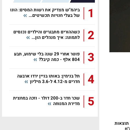
1
ביהמ"ש מצדיק את רשות המסים: הונו
של בעלי חנויות תכשיטים...
2
כשההורים מתבגרים והילדים נכנסים
לתמונה: איך מנהלים הון...
3
פוטר אחרי 29 שנה בלי שימוע, תבע
804 אלף - כמה קיבל?
4
תל בנימין: באותו בניין ירדו ארבעה
חדרים מ-4.12 ל-3.6 מיליון
5
שכר חדר ב-200 דולר - וזכה במחצית
מדירת המנוחה
 תוצאות
"ח