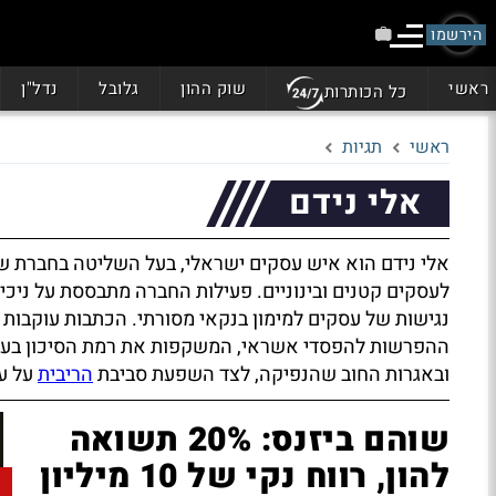
הירשמו
ראשי
שוק ההון
גלובל
נדל"ן
כל הכותרות
ראשי
תגיות
אלי נידם
אלי נידם הוא איש עסקים ישראלי, בעל השליטה בחברת ש
לעסקים קטנים ובינוניים. פעילות החברה מתבססת על ניכיו
נגישות של עסקים למימון בנקאי מסורתי. הכתבות עוקבות
ההפרשות להפסדי אשראי, המשקפות את רמת הסיכון בענף.
ובאגרות החוב שהנפיקה, לצד השפעת סביבת
הריבית
על על
שוהם ביזנס: 20% תשואה
להון, רווח נקי של 10 מיליון