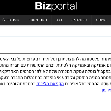
משפט
טכנולוגיה
רכב
נתוני מסחר
שער הדולר
יתחה פלטפורמה להפצת תוכן וטלוויזיה רב ערוצית על גבי האינט
 הפצה בדרום אמריקה ובאמריקה הלטינית, ובהם התקשרות עם חברה מהונג
 במקביל בוטלה עסקת המכירה שלה לאולפן הסרטים האמריקאי ד
חר במניה הופסק על רקע אי בהירות בהתנהלות החברה ובעקבו
שפט המחוזי בתל אביב צו
הקפאת הליכים
בהסכמתה ומינה נאמן
רעון
.