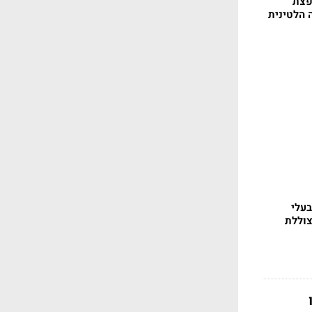
פצת
 הלטינית
בעלי
צוללת