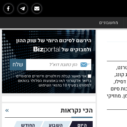
מחשבונים
הירשם לסיכום היומי של שוק ההון
ולמבזקים של
רנט,
 קונג,
אני מאשר קבלת ניוזלטרים ודיוורים פרסומיים
סילו,
בדואר אלקטרוני ו/או באמצעות הסלולר בהתאם
למפורט בסעיף 10 בתנאי השימוש
ת סיום
. מחזיקי
הכי נקראות
היום
השבוע
החודש