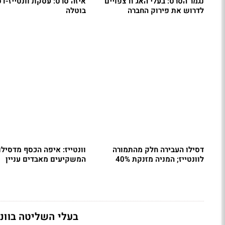
נגמר הסרט: בעלי האג"ח צפויים
איזה סרט: עסקת וונטייז-דס
לדרוש את פירוק החברה
בוטלה
דסילו העבירה חלק מהתמורה
וונטייז: איפה הכסף מדסילו
לוונטייז; המניה מזנקת 40%
המשקיעים מאבדים עניין
בעלי השליטה בוונט