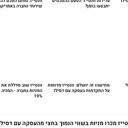
ילו
עלילות וונטייז: הפעם ההסכמים
וונטייז: נחתם הסכם לה
יתבצעו בזמן?
שירותי החברה באמריקה
?
מתישהו זה יושלם: וונטייז מדווחת
וונטייז שוב מדללת את 
על התקדמות בעסקה עם דסילו
המניות בחברה - המניה 
19%
ייז מכרו מניות בשווי הנמוך בחצי מהעסקה עם דסילו