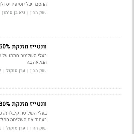
ההסבר של יוסיפידיס ולו
שוק ההון
גיא בן סימון
|
וונטייז מזנקת 60% ברקע לעסקה עם אולפני Desilu
המלאה בה
שוק ההון
ערן סוקול
8
|
|
וונטייז מזנקת 80% לאחר קבלת מזכר עקרונות מאולפן סרטים אמריקאי
בעלי השליטה קיבלו מז
בעתיד את השליטה המלא
שוק ההון
ערן סוקול
8
|
|