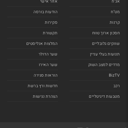
אג"ח
אזור אישי
מט"ח
הודעות בורסה
קרנות
סקירות
חסכון ארוך טווח
תקשורת
שווקים גלובליים
המלצות אנליסטים
תנועות בעלי עניין
שער הדולר
מדדים למצב השוק
שער האירו
BizTV
הוראות סגירה
רכב
חדשות ורץ ברשת
מטבעות דיגיטליים
הצהרת נגישות