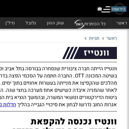
הירשמו
ראשי
שוק ההון
גלובל
נדל"ן
כל הכותרות
ראשי
תגיות
וונטייז
וונטייז הייתה חברה ציבורית שנסחרה בבורסה בתל אביב ופ
בשיטה המכונה OTT. החברה חתמה על הסכמי
מהלכים שהקפיצו את מנייתה בעשרות אחוזים בתוך ימים.
לאחר שהמניה איבדה כשישים אחוז מערכה בחצי שנה. המס
ביטוח הדירקטורים ונושאי המשרה, ובהמשך הוציא בית המ
אגרות החוב נדרשו לבחון את סיכויי הגבייה בהליך
חדלות פי
וונטיז נכנסה להקפאת