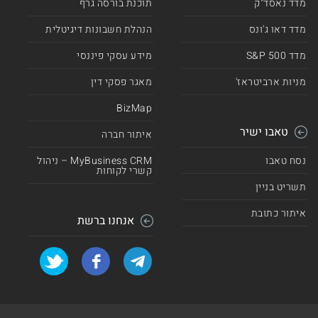
מדד נאסד"ק
תוכנת בורסה גרף
מדד דאו ג'ונס
הנהלת חשבונות דיגיטלית
מדד 500 S&P
מידע עסקי פיננסי
מניות ארביטראז'
מאגר פסקי דין
BizMap
טאבו ישיר
איתור חברה
נסח טאבו
MyBusiness CRM – ניהול
קשרי לקוחות
תשריט בניין
איתור כתובת
אנחנו ברשת