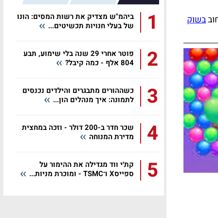
1
ביהמ"ש מצדיק את רשות המסים: הונו
חוב
בשוק
של בעלי חנויות תכשיטים...
2
פוטר אחרי 29 שנה בלי שימוע, תבע
804 אלף - כמה קיבל?
3
כשההורים מתבגרים והילדים נכנסים
לתמונה: איך מנהלים הון...
4
שכר חדר ב-200 דולר - וזכה במחצית
מדירת המנוחה
5
קת׳י ווד מגדילה את ההימור על
ספייסX ו־TSMC - ומוכרת מניות...