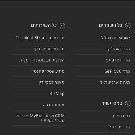
כל השווקים
כל השירותים
ישראליות בחו"ל
תוכנת Terminal Bizportal
מדד נאסד"ק
תוכנת בורסה גרף
מדד דאו ג'ונס
הנהלת חשבונות דיגיטלית
מדד 500 S&P
מידע עסקי פיננסי
מניות ארביטראז'
מאגר פסקי דין
BizMap
טאבו ישיר
איתור חברה
נסח טאבו
MyBusiness CRM – ניהול
קשרי לקוחות
תשריט בניין