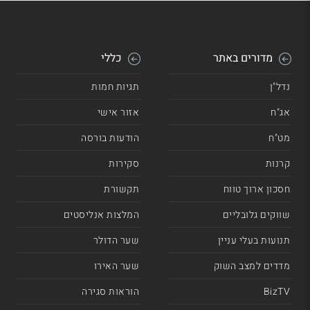
מדורים באתר
כללי
נדל"ן
תגיות חמות
אג"ח
אזור אישי
מט"ח
הודעות בורסה
קרנות
סקירות
חסכון ארוך טווח
תקשורת
שווקים גלובליים
המלצות אנליסטים
תנועות בעלי עניין
שער הדולר
מדדים למצב השוק
שער האירו
BizTV
הוראות סגירה