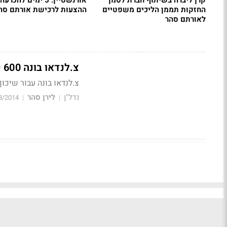
קרן ליברה בשיתוף חברת לסמן
החזקות תממן הליכים משפטיים
ההצעות לרכישת אורתם סה
לאורתם סהר
צ.לנדאו בונה 600 יח"ד עבור שיכון ובינוי נדל"ן, מה יעלה בגורלן?
צ.לנדאו בונה עבור שיכון 
נדל"ן
לירן סהר
8/2014
|
|