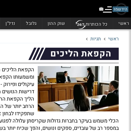
הירשמו
ראשי
שוק ההון
גלובל
נדל"ן
כל הכותרות
ראשי
תגיות
הקפאת הליכים
הקפאת הליכים הי
ומשמעותו הקפאה 
עיקולים ופירוק 
דרישות הנושים ה
הליך הקפאת ההלי
הרחב יותר של הצ
שתפקידו לבחון א
הכלי משמש בעיקר בחברות גדולות שקריסתן עלולה לפגוע
במספר רב של עובדים, ספקים ונושים, והפך שכיח יותר ב