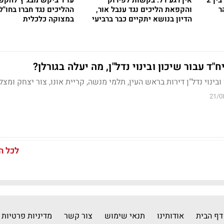
אורנשטיין: 5 ימים להכרעה בין 2
אין רגע דל: בקשות לפירוק
עו"ד ביקש מבג"ץ להקפ
ר
והקפאת הליכים נגד ענבל אור,
ההליכים נגד חברו בחו"
הדיון בנושא יתקיים כבר ברביעי
במצוקה כלכלית
הקרוב
ובינוי נדל"ן דירות בראש העין, תלמי מנשה, קריית אונו, צור יצחק ומצל
21/0
לכל ה
דף הבית
אודותינו
תנאי שימוש
צור קשר
מדיניות פרטיות