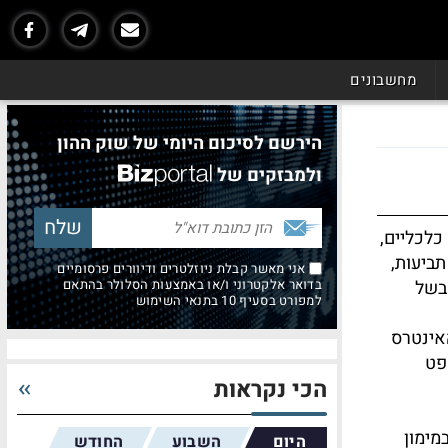
מחשבונים
הירשם לסיכום היומי של שוק ההון
ולמבזקים של
כלכליים,
ביעות,
אני מאשר קבלת ניוזלטרים ודיוורים פרסומיים
 בשל
בדואר אלקטרוני ו/או באמצעות הסלולר בהתאם
למפורט בסעיף 10 בתנאי השימוש
האינטרס
פט
הכי נקראות
מימון
היום
השבוע
החודש