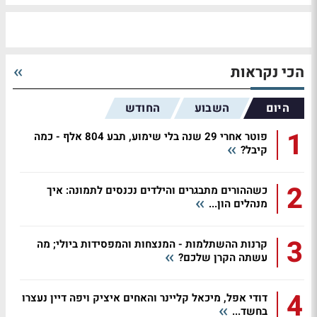
הכי נקראות
היום
השבוע
החודש
1
פוטר אחרי 29 שנה בלי שימוע, תבע 804 אלף - כמה
קיבל?
2
כשההורים מתבגרים והילדים נכנסים לתמונה: איך
מנהלים הון...
3
קרנות ההשתלמות - המנצחות והמפסידות ביולי; מה
עשתה הקרן שלכם?
4
דודי אפל, מיכאל קליינר והאחים איציק ויפה דיין נעצרו
בחשד...