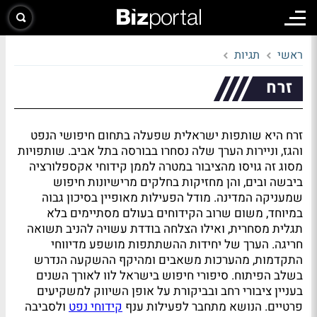
ראשי
תגיות
זרח
זרח היא שותפות ישראלית שפעלה בתחום חיפושי הנפט
והגז, וניירות הערך שלה נסחרו בבורסה בתל אביב. שותפויות
מסוג זה גויסו מהציבור במטרה לממן קידוחי אקספלורציה
ביבשה ובים, והן מחזיקות בחלקים מרישיונות חיפוש
שמעניקה המדינה. מודל הפעילות מאופיין בסיכון גבוה
במיוחד, משום שרוב הקידוחים בעולם מסתיימים בלא
תגלית מסחרית, ואילו הצלחה בודדת עשויה להניב תשואה
חריגה. הערך של יחידות ההשתתפות מושפע מדיווחי
התקדמות, מהערכות משאבים ומהיקף ההשקעה הנדרש
בשלב הפיתוח. סיפורי חיפוש בישראל לוו לאורך השנים
בעניין ציבורי רחב ובביקורת על אופן השיווק למשקיעים
פרטיים. הנושא מתחבר לפעילות ענף
קידוחי נפט
ולסביבה