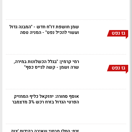
שמן חושפת דו"ח חדש - "המבנה גדול
ועשוי להכיל נפט" - המניה טסה
גז נפט
רמי קרמין: "בגלל הכשלונות במירה,
שרה ושמן - קשה לגייס כסף"
גז נפט
אוסף סחורה: יחזקאל כליף המחזיק
הפרטי הגדול בזרח רכש 3% מדצמבר
זרח: החלו מבחני שאיבה בקידוח 'צוק