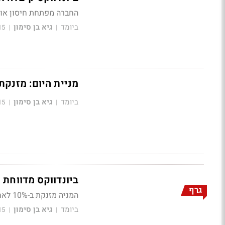
החברה מפתחת חיסון אונ
ביומד
גיא בן סימון
15
|
|
מניית היום: מזנקת 70% לקראת ניסוי קליני בארה
ביומד
גיא בן סימון
15
|
|
ביונדווקס מדווחת 
גרף
המניה מזנקת ב-10% לאחר תוצאות הניסוי במחזור של פי 3 מהממוצע החודשי
ביומד
גיא בן סימון
15
|
|