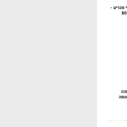
 מכריע -
כה
ל 200% - וטסה