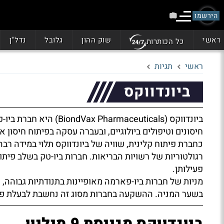
הירשמו
ראשי
שוק ההון
גלובל
נדל"ן
כל הכותרות
ראשי
תגיות
ביונדווקס
ביונדווקס (BiondVax Pharmaceuticals) היא חברת ביו-פארמה ישראלית, הנסחרת ב
חיסונים וטיפולים ביולוגיים, ובעברה עסקה בפיתוח חיסון 
כחברת פיתוח קלינית, שוויה של ביונדווקס תלוי במידה רב
רגולטוריות של רשויות הבריאות. חברות ביו-טק בשלב פיתוח
פעילותן.
מניות של חברות ביו-פארמה מאופיינות בתנודתיות גבוהה, ש
בשער המניה. ההשקעה בחברות מסוג זה נחשבת לבעלת פו