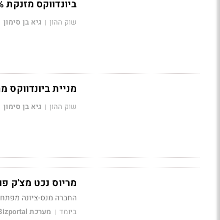
ביונדווקס מזנקת 14% - חתמה על הסכם מימון של 22 מיליון דולר
שוק ההון
גיא בן סימון
|
מניית ביונדווקס מחקה ט
שוק ההון
גיא בן סימון
|
מריוס נכט מצ'ק פו
החברה מנס-ציונה מפתחת
ביומד
מערכת Bizportal
|