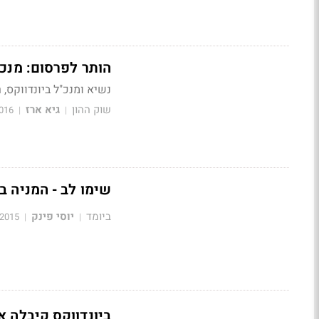
הותר לפרסום: מנכ"
נשיא ומנכ"ל ביונדווקס,
שוק ההון
גיא ארז
016
|
|
שימו לב - המניה בת
ביומד
יוסי פינק
/2015
|
|
ביונדווקס קיבלה א