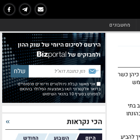
מחשבונים
הירשם לסיכום היומי של שוק ההון
ולמבזקים של
 כיהן כשר
ימש
אני מאשר קבלת ניוזלטרים ודיוורים פרסומיים
בדואר אלקטרוני ו/או באמצעות הסלולר בהתאם
למפורט בסעיף 10 בתנאי השימוש
 בתי
הונתו
הכי נקראות
ך להביע
היום
השבוע
החודש