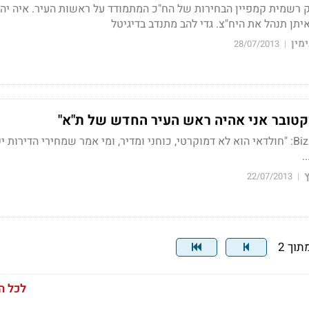
רשמית קמפיין הבחירות של הח"כ המתמודד על ראשות העיר. איה יהל
יתן תנהל את היח"צ. גדי להב מתנדב בדיגיטל
מין
28/07/2013
|
ח"כ הורוביץ' ל-BizportalTV: "חולדאי הוא לא דמוקרטי, כוחני ומדיר, ומי אמר שמחירי הדירו
.
ץ
22/07/2013
|
לכל ה