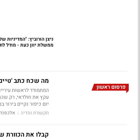
ניצן הורוביץ: "המדיניות של
ממשלת יוון כעת - מודל לחי
מה שכח כתב 'טיים-
פרסום ראשון
המתמודד לראשות עיריית
עקץ את חולדאי, רק שכח ל
יום כיפור נקיים בירור ב
תקשורת ומדיה
אלכסנדר
|
קבלו את הכוורת של