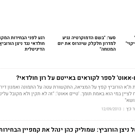
סער: "בשם הדמוקרטיה נגיע
רגע לפני הבחירות המקומ
קוי"
למדרון חלקלק שיהרוס את יום
חולדאי נגד ניצן הורוביץ 
המנוחה"
הדיגיטלית
אאוט' לספר לקוראים באייטם על רון חולדאי?
 ת"א הורוביץ קפץ על המציאה, התקשורת עטה על התמונה ואמנון דיר
ציין במי הוא באמת תומך. 'טיים אאוט': "זה לא תקין ולא מקובל עלינו
נושא"
 כץ
12/09/2013
|
 ניצן הורוביץ: שמוליק כהן ינהל את קמפיין הבחירות