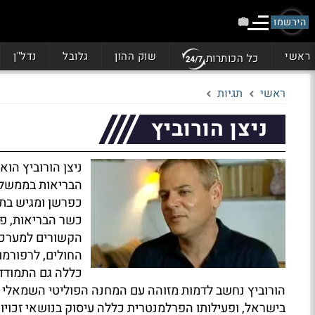
הירשמו
ראשי
שוק ההון
גלובל
נדל"ן
כל הכותרות
ראשי
תגיות
ניצן הורוביץ
ניצן הורוביץ הו
הבריאות בממשלת 
כפרשן ומגיש בת
כשר הבריאות, פע
הקשורים למערכת 
החולים, לרפורמו
כללה גם התמודדו
הורוביץ נחשב לדמות מזוהה עם המחנה הפוליטי השמאלי
בישראל, ופעילותו הפרלמנטרית כללה עיסוק בנושאי זכויו