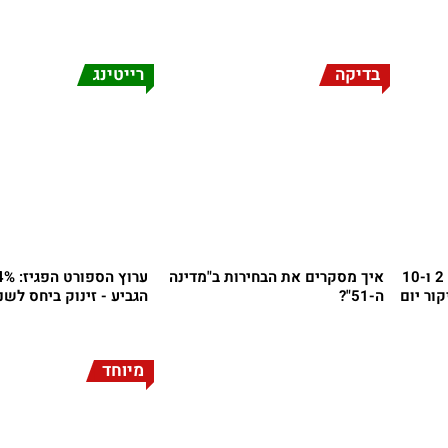
בדיקה
רייטינג
חברות החדשות של ערוצים 2 ו-10
איך מסקרים את הבחירות ב"מדינה
ור יום
ה-51"?
הגביע - זינוק ביחס לש
מיוחד