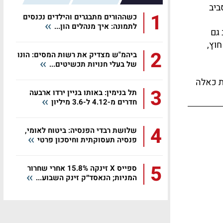
ביב
1
כשההורים מתבגרים והילדים נכנסים
לתמונה: איך מנהלים הון...
 גם
חוץ,
2
ביהמ"ש מצדיק את רשות המסים: הונו
של בעלי חנויות תכשיטים...
ת כאלה
3
תל בנימין: באותו בניין ירדו ארבעה
חדרים מ-4.12 ל-3.6 מיליון
4
שלושת רבדי הפנסיה: ביטוח לאומי,
פנסיה תעסוקתית וחיסכון פרטי
5
ספייס X זינקה 15.8% אחרי שחרור
המניות; הנאסד״ק זינק השבוע...