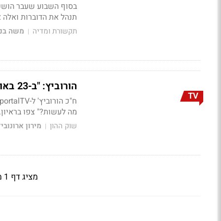
בסוף השבוע שעבר הושק 
תנהל את הדוברות ואלה א
תקשורת ומדיה
משה בני
|
הורוביץ: "ב-23 באוקטובר אני אהיה ראש העיר החדש של ת"א"
TV
מה לעשות?"
צפו בראיון..
שוק ההון
מירון ארונובי
|
מציג דף 1 מתוך 2