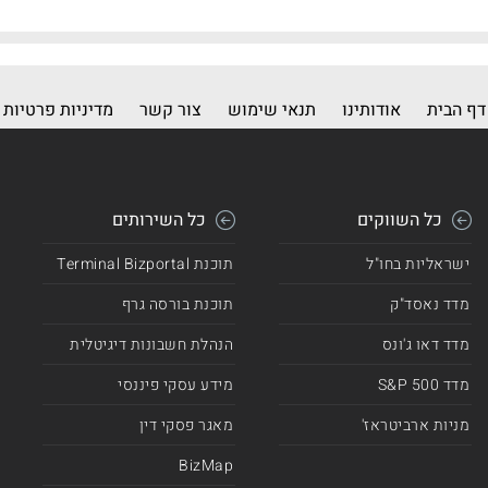
דף הבית
אודותינו
תנאי שימוש
צור קשר
מדיניות פרטיות
כל השווקים
כל השירותים
ישראליות בחו"ל
תוכנת Terminal Bizportal
מדד נאסד"ק
תוכנת בורסה גרף
מדד דאו ג'ונס
הנהלת חשבונות דיגיטלית
מדד 500 S&P
מידע עסקי פיננסי
מניות ארביטראז'
מאגר פסקי דין
BizMap