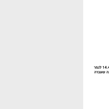
ערוץ הספורט הפגיז: 14.4% לגמר
נה שעברה