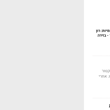
יות: רון
- בזירה
קטור
. אחרי