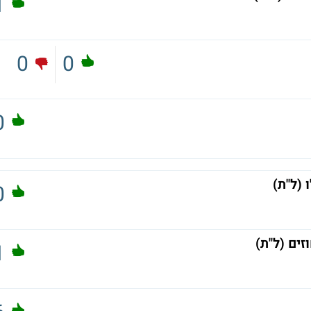
1
0
0
0
 (ל"ת)
0
ים (ל"ת)
1