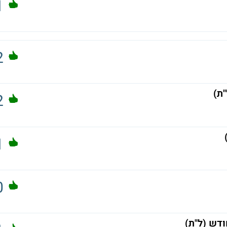
1
2
"ת)
2
1
0