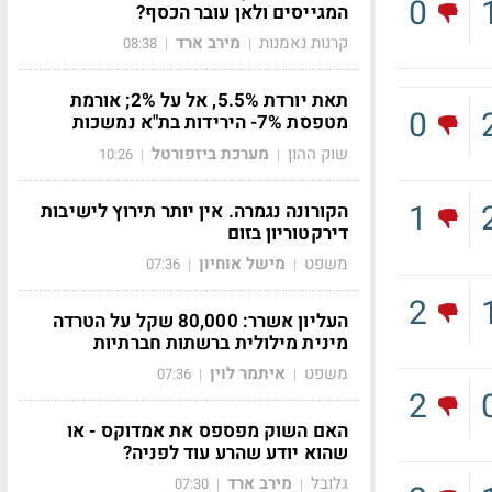
0
המגייסים ולאן עובר הכסף?
קרנות נאמנות
מירב ארד
08:38
|
|
תאת יורדת 5.5%, אל על 2%; אורמת
0
מטפסת 7%- הירידות בת"א נמשכות
שוק ההון
מערכת ביזפורטל
10:26
|
|
1
הקורונה נגמרה. אין יותר תירוץ לישיבות
דירקטוריון בזום
משפט
מישל אוחיון
07:36
|
|
2
העליון אשרר: 80,000 שקל על הטרדה
מינית מילולית ברשתות חברתיות
משפט
איתמר לוין
07:36
|
|
2
האם השוק מפספס את אמדוקס - או
שהוא יודע שהרע עוד לפניה?
גלובל
מירב ארד
07:30
|
|