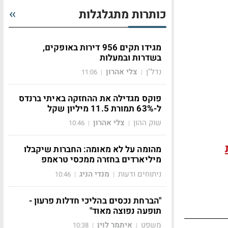
כותרות מתגלגלות
מגידו תקים 956 דירות באופקים,
בשדרות ובמעלות
נדל"ן
צלי אהרון
11:06
|
|
פוקס מגדילה את ההחזקה באיתי ברנדס
ל-63% תמורת 11.5 מיליון שקל
שוק ההון
צלי אהרון
10:46
|
|
מהומה על לא מאומה: החברות שיקבלו
מיליארדים בחזרה ממכסי טראמפ
ניתוחים ודעות
מנדי הניג
10:46
|
|
"הברחת נכסים בהליכי חדלות פרעון -
תופעה נפוצה מאוד"
משפט
איתמר לוין
10:38
|
|