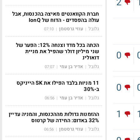
2
חברת הקוואנטים מאיצה בהכנסות, אבל
עולה בהפסדים - הדוח של IonQ
גלובל
עוזי גרסטמן
07:10
|
|
הכתה בכל מדד וצנחה 12%: הפער של
שני מיליון דולר שהפיל את מניית
0
דואולינ
גלובל
אדיר בן עמי
07:07
|
|
11 מניות בלבד הפילו את SK הייניקס
0
ב-30%
גלובל
אדיר בן עמי
06:56
|
|
1
ההזמנות גדולות מההכנסות, והמניה עדיין
32% באדום: החידה של קרטוס
גלובל
עוזי גרסטמן
06:56
|
|