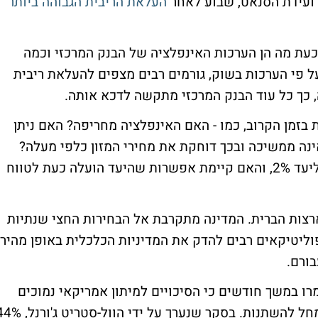
 ועידת הסנאט, שבוע לאחר
העלאת הריבית הגבוהה ביותר
עת מה הן הערכות האינפלציה של הבנק המרכזי וכמה
ל פי הערכות בשוק, גורמים רבים מצפים להעלאת ריבית
ת בזמן הקרוב, כמו - האם האינפלציה מחריפה? האם ניתן
ה ממשיכה ובכך דוחקת את מחירי המזון כלפי מעלה?
כמה זמן יקח עד שהאינפלציה תיפול בחזרה ליעד 2%, והאם קיימת אפשרות שהיעד הועלה כעת לטווח
רצות הברית. המדינה מתקרבת אל הבחירות החצי שנתיות
ליטיקאים רבים להדק את המדיניות הכלכלית באופן מהיר
בורם.
מרו במשך חודשים כי הסיכויים למיתון אמריקאי נמוכים
מאוד. כעת, עושה רושם שקו המחשבה הזה מחל להשתנות. בסקר שנערך על ידי הוול-סטר