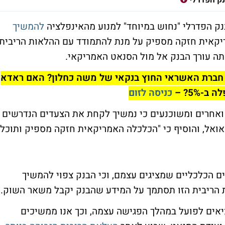
בנק הפדרלי "נחוש במיוחד" למנוע מהאינפלציה
להמשיך
יקאית חזקה מספיק על מנת להתמודד עם ההלאות הריבית
תה עורך הבנק אל מול הסנאט האמריקאי.
יך קרסה חברת האשראי החוץ בנקאי של משה כחלון? האם ראדא
5%? –
כניסה לזום
ו ואחרים ומשוכנעים כי נמשיך לקחת את הצעדים הנדרשים
אואל, והוסיף כי "הכלכלה האמריקאית חזקה מספיק ותוכל
ים הכלכליים שמציגים עצמם, וכי הבנק צפוי להמשיך
ת הריבית הזו תסתמך על המידע שהבנק יקבל משאר השוק.
יאים לפועל במהלך הפגישה עצמה, וכך אנו ממשיכים