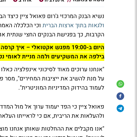
נשיא הבנק המרכזי ג'רום פאואל ציין כיצד ה
ולגאות בתוך ארצות הברית
וכי הכלכלה האמר
הקרבות, כך בפגישת הבנקים החצי שנתית או
היום ב-19:00 מפגש אקטואלי – א
בילפה את המשקיעים ולמה מניית לאומי נפלה ב-
"אנחנו ערוכים מאוד לסיכוני אינפלציה כאל
על מנת להשיב את ייציבות המחירים", מסר פ
לעמוד בהידוק המדיניות המוניטרית".
פאואל ציין כי הפד יעמוד ערוך אל מול המדד
ולהעלאות את הריבית, אם כי לראייתו העלא
"אנו מקבלים את ההחלטות שאותן אנחנו מוצ