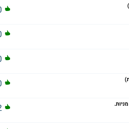
0
0
0
)
0
ניות.
2