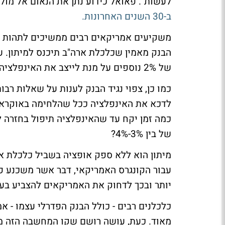
לעשות". פאואל כידוע נתן את הנאום אל מול
ב-30 השנים האחרונות.
משקיעים אמריקאים רבים ממשיכים לתהות כ
הבנק מאמין שכלכלת ארה"ב תיכנס למיתון. ע
של 2% נוספים על מנת לייצב את האינפלציה, כך כל עוד הבנק המרכזי מתקשה לדכא אותה.
כמו כן, צפוי נגיד הבנק לענות על שאלות רבו
לדכא את האינפלציה ככל שהלחימה באוקראינ
של בין 3%-4%?
מיתון הוא ללא ספק אופציה בשביל כלכלת א
עבור הקונגרס האמריקאי, דבר אשר משכנע פו
יותר ובכך לדחוק את האמריקאים להצביע בע
כלכלנים רבים - כולל הבנק הפדרלי עצמו - א