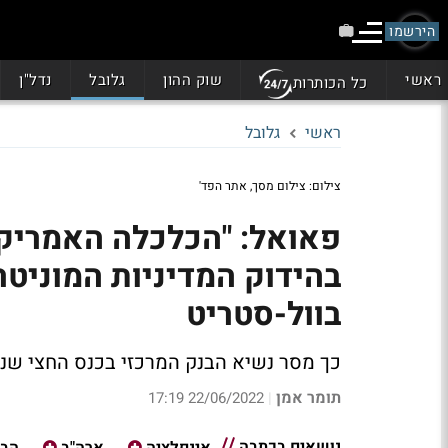
הירשמו
ראשי
שוק ההון
גלובל
נדל"ן
כל הכותרות
ראשי
גלובל
צילום: צילום מסך, אתר הפד'
פאואל: "הכלכלה האמריק
בהידוק המדיניות המוניטר
בוול-סטריט
כך מסר נשיא הבנק המרכזי בכנס החצי שנ
תומר אמן
22/06/2022 17:19
|
נושאים בכתבה
אינפלציה
ארה"ב
הבנ