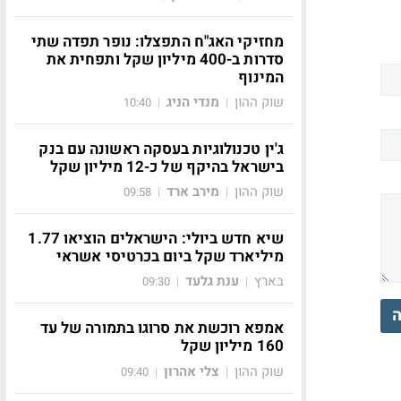
מחזיקי האג"ח התפצלו: נופר תפדה שתי
סדרות ב-400 מיליון שקל ותפחית את
המינוף
שוק ההון
מנדי הניג
10:40
|
|
ג'ין טכנולוגיות בעסקה ראשונה עם בנק
בישראל בהיקף של כ-12 מיליון שקל
שוק ההון
מירב ארד
09:58
|
|
שיא חדש ביולי: הישראלים הוציאו 1.77
מיליארד שקל ביום בכרטיסי אשראי
בארץ
ענת גלעד
09:30
|
|
ה
אמפא רוכשת את סרוגו בתמורה של עד
160 מיליון שקל
שוק ההון
צלי אהרון
09:40
|
|