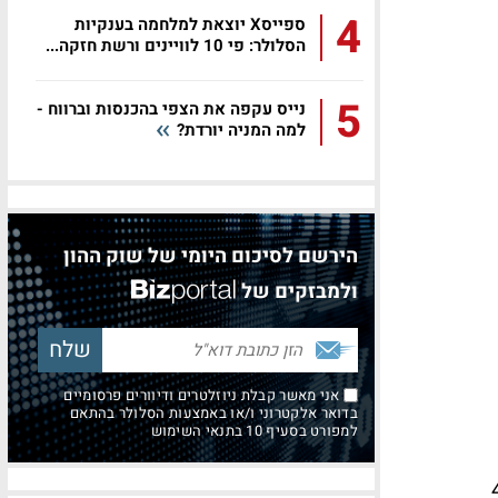
4
ספייסX יוצאת למלחמה בענקיות
הסלולר: פי 10 לוויינים ורשת חזקה...
5
נייס עקפה את הצפי בהכנסות וברווח -
למה המניה יורדת?
הירשם לסיכום היומי של שוק ההון
ולמבזקים של
אני מאשר קבלת ניוזלטרים ודיוורים פרסומיים
בדואר אלקטרוני ו/או באמצעות הסלולר בהתאם
למפורט בסעיף 10 בתנאי השימוש
יט ג'ורנל, 44%