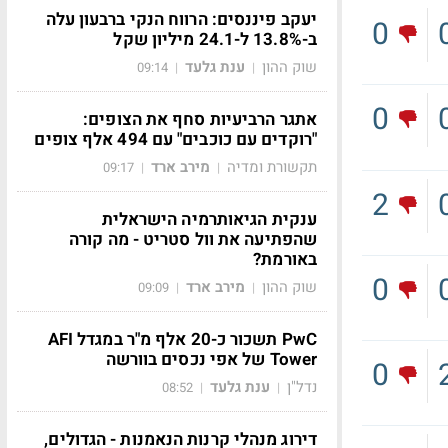
יעקב פיננסים: הרווח הנקי ברבעון עלה
0
ב-13.8% ל-24.1 מיליון שקל
שוק ההון
ענת גלעד
09:14
|
|
0
אתגר הרביעיות סחף את הצופים:
"רוקדים עם כוכבים" עם 494 אלף צופים
תקשורת ומדיה
מירב ארד
09:17
|
|
2
ענקית הגיאותרמיה הישראלית
שהפתיעה את וול סטריט - מה קורה
באורמת?
0
שוק ההון
מירב ארד
09:09
|
|
PwC תשכור כ-20 אלף מ"ר במגדל AFI
Tower של אפי נכסים בוורשה
0
נדל"ן
ענת גלעד
08:52
|
|
דירוג מנהלי קרנות הנאמנות - הגדולים,