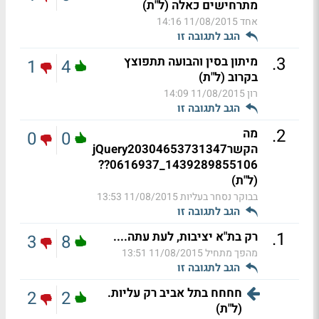
מתרחישים כאלה (ל"ת)
אחד
11/08/2015 14:16
הגב לתגובה זו
.
3
מיתון בסין והבועה תתפוצץ
1
4
בקרוב (ל"ת)
רון
11/08/2015 14:09
הגב לתגובה זו
.
2
מה
0
0
הקשרjQuery20304653731347
0616937_1439289855106??
(ל"ת)
בבוקר נסחר בעליות
11/08/2015 13:53
הגב לתגובה זו
.
1
רק בת"א יציבות, לעת עתה....
3
8
מהפך מתחיל
11/08/2015 13:51
הגב לתגובה זו
חחחח בתל אביב רק עליות.
2
2
(ל"ת)