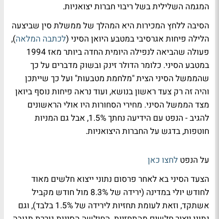
המגמה השלילית בשל ריבוי חברות יצואניות.
הסיבה ללחץ המכירות היא המהלך של ממשלת סין שביצעה
הלילה פיחות אגרסיבי במטבע היואן הסיני (
לכתבה המלאה
),
פעולה שהביאה לנפילה היומית החדה ביותר מאז 1994
במטבע הסיני. כלומר הדולר זינק ובשוק מדברים על כך
שהממשל הסיני הצית "מלחמת מטבעות" ועל כך שייתכן
והיה זה רק צעד ראשון בנושא, ועוד נראה פיחות נוסף ביואן
מצד הממשל הסיני. מחירי הסחורות היו אולי הראשונים
להגיב - הנפט עם הידיעה נחתך 1.5%, אבל גם המניות
חוטפות, בדגש על החברות היצואניות.
על הנפט
לחצו כאן
הצעד הסיני בא לאחר פרסום נתוני ייצוא חלשים מאוד
לחודש יולי במדינה (ירידה של 8.3% מול חודש מקביל
אשתקד, וזאת לעומת תחזיות לירידה של 1.5% בלבד), וגם
נתוני ייצור חלשים מהתחזיות. החולשה הסינית גוררת תגובה