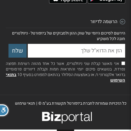
הרשמה לדיוור
הירשם לסיכום היומי של שוק ההון ולמבזקים של ביזפורטל - ניוזלטרים
חובה לכל משקיע
אני מאשר קבלת שני ניוזלטרים, אשר כל אחד מהווה רשימת תפוצה
נפרדת, בנושאים סיכום יומי והתראות חמות וקבלת דיוורים פרסומיים
בדואר אלקטרוני ו/ או באמצעות הסלולר בהתאם למפורט בסעיף 10
בתנאי
השימוש
כל הזכויות שמורות לחברת ביזפורטל תקשורת בע"מ ©
|
תנאי שימוש