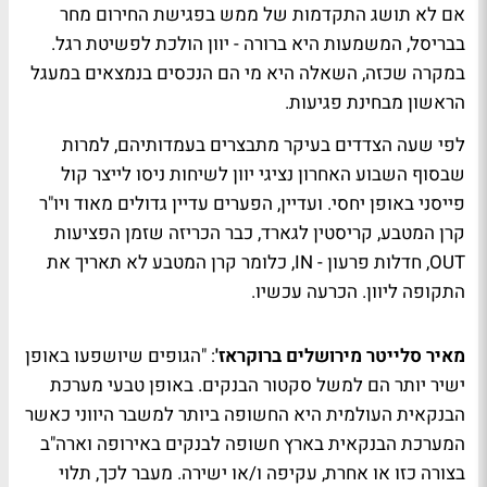
אם לא תושג התקדמות של ממש בפגישת החירום מחר
בבריסל, המשמעות היא ברורה - יוון הולכת לפשיטת רגל.
במקרה שכזה, השאלה היא מי הם הנכסים בנמצאים במעגל
הראשון מבחינת פגיעות.
לפי שעה הצדדים בעיקר מתבצרים בעמדותיהם, למרות
שבסוף השבוע האחרון נציגי יוון לשיחות ניסו לייצר קול
פייסני באופן יחסי. ועדיין, הפערים עדיין גדולים מאוד ויו"ר
קרן המטבע, קריסטין לגארד, כבר הכריזה שזמן הפציעות
OUT, חדלות פרעון - IN, כלומר קרן המטבע לא תאריך את
התקופה ליוון. הכרעה עכשיו.
מאיר סלייטר
מירושלים ברוקראז'
: "הגופים שיושפעו באופן
ישיר יותר הם למשל סקטור הבנקים. באופן טבעי מערכת
הבנקאית העולמית היא החשופה ביותר למשבר היווני כאשר
המערכת הבנקאית בארץ חשופה לבנקים באירופה וארה"ב
בצורה כזו או אחרת, עקיפה ו/או ישירה. מעבר לכך, תלוי