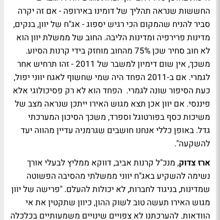
החששות שנראה תהליך של דומינו באירופה - אם זה יקרה
סביר להניח שהמקום הכי רגיש יספוג - אג"ח של יוון, בנקים,
מדינות פרירפיה ומדינות הליבה. החוב של ממשלת יוון הוא
לא חוב סחיר שכן 75% מהחוב מוחזק בידי קרנות הסיוע.
משכך, אין שום דימיון למשבר של 2011 - זהו תרחיש אחר
לגמרי. אם ב-2011 הפחד היה שמי שחשוף לאגח יווני יפול,
כעת הסיפור שונה לגמרי. הפחד הוא לא רק פסיכולוגי אלא
פיננסי. אם יוון אכן תצא מגוש האירו ייתכן שנראה מצב של
משיכות כסף בפורטוגל וספרד, משכך הסיכון המערכתי
גדל. באופן כללי אנחנו חושבים שגרמניה עדיין מהווה יעד
להשקעה".
ארז צדוק
, מנכ"ל קרנות אביב, דווקא ממליץ לבעלי אורך
נשימה להשקיע באג"ח יווני ממשלתי מהסיבה הפשוטה
שמדינות, בניגוד לחברות, לא יכולות להעלם. "פרישה של יוון
מגוש האירו תעשה טוב לשוק ההון, כיוון שתקטין את אי
הוודאות. להערכתנו לא צפויים שינויים משמעותיים בכלכלה