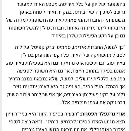
בהשפעה של יוון על כלל אירופה. מטבע האירו למעשה
נחשב לסיכון הישיר ביותר. במקרה ואירו יופחת באופן
משמעותי - החברות המייצאות לאירופה חשופות למקרה של
הידבקות ליתר מדינות האיחוד. חברות נדל"ן למשל חשופות
גם כן על רקע הפעילות שלהן באיחוד.
"כך למשל, החברות אידיאו, סאמיט וברק קפיטל, עלולות
לסבול מהשחיקה של האירו על רקע השקעתן בנדל"ן
באירופה. חברת שטראוס מחזיקה גם היא בפעילות באירופה,
אמנם בעיקר בתחום הייצור, אך גם היא חשופה לפגיעה
במטבע. כלכלית ירושלים, למשל, שלא נמצאת במצב מזהיר
אך בהחלט מעל המים, חשופה גם היא לאירו יחד עם גזית
גלוב על רקע פעילותן באירופה, אך אפשר לומר שרוב השוק
כבר ניקה את עצמו מנכסים אלו".
אורי גרינפלד מפסגות
: "הבעיה בסיפור היווני היא במידה וייון
תצא מגוש האירו הסיכון לתרחיש דומינו - נראה ריצה לנכסי
איכות באופן כללי. אם יוון יוצאת מגוש האירו גוברים