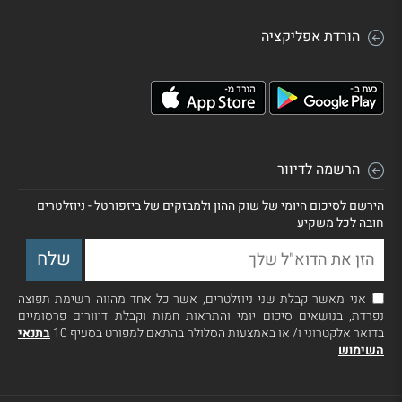
הורדת אפליקציה
הרשמה לדיוור
הירשם לסיכום היומי של שוק ההון ולמבזקים של ביזפורטל - ניוזלטרים
חובה לכל משקיע
אני מאשר קבלת שני ניוזלטרים, אשר כל אחד מהווה רשימת תפוצה
נפרדת, בנושאים סיכום יומי והתראות חמות וקבלת דיוורים פרסומיים
בדואר אלקטרוני ו/ או באמצעות הסלולר בהתאם למפורט בסעיף 10
בתנאי
השימוש