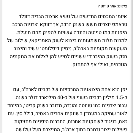
צילום: אתר טויוטה
איומי המכסים החדשים של נשיא ארצות הברית דונלד
טראמפ יוצרים חשש בשוק הרכב, אך דווקא יצרניות הרכב
היפניות כמו טויוטה והונדה עשויות להפיק מהם תועלת.
למרות תלות משמעותית ביצוא לשוק האמריקאי, שילוב של
השקעות מקומיות בארה"ב, ניסיון דיפלומטי עשיר ומיצוב
חזק בשוק ההיברידי עשויים לסייע להן לצלוח את התקופה
הנוכחית, ואולי אף להתחזק.
יפן היא אחת היצואניות המרכזיות של רכבים לארה"ב, עם
כ-1.5 מיליון רכבים בשווי של כ-40 מיליארד דולר בשנה.
עבור יצרניות כמו טויוטה והונדה, מדובר בשוק קריטי, במיוחד
לאור שחיקה במעמדן בשווקים אחרים באסיה, כולל סין. עם
זאת, בניגוד לשחקניות אחרות, החברות היפניות מחזיקות
פעילות ייצור נרחבת בתוך ארה"ב, המייצרת מעל שלושה