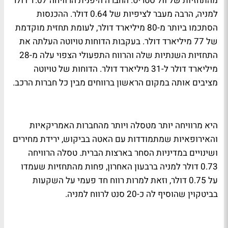
מהתחזיות של וול סטריט. החברה היפנית הרוויחה 1.07 דולר
למניה, הרבה מעבר לציפיות של 0.64 דולר. ההכנסות
הסתכמו ביותר מ-80 מיליארד דולר, לעומת תחזית מוקדמת
של 77 מיליארד דולר. בעקבות הדוחות טויוטה העלתה את
התחזיות השנתיות שלה והרווח התפעולי הצפוי עלה מ-28
מיליארד דולר ל-31 מיליארד דולר. הדוחות של טויוטה
מציבים אותה במקום הראשון ברווחים מבין כל חברות הרכב.
היא מרוויחה יותר מטסלה ויותר מהחברות האמריקאיות
והאירופאיות שמתמודדות עם האטה בביקוש, ירידת מחירים
ושינויים במדיניות הסחר בארצות הברית. טסלה הרוויחה
0.73 דולר למניה ברבעון האחרון, פחות מהתחזיות שעמדו
על 0.75 דולר, וזאת למרות רווח חד פעמי על השקעות
בביטקוין שהוסיף לה כ-20 סנט לרווח למניה.