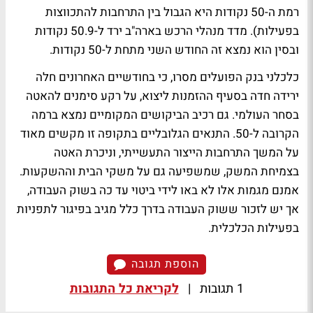
רמת ה-50 נקודות היא הגבול בין התרחבות להתכווצות
בפעילות). מדד מנהלי הרכש בארה"ב ירד ל-50.9 נקודות
ובסין הוא נמצא זה החודש השני מתחת ל-50 נקודות.
כלכלני בנק הפועלים מסרו, כי בחודשיים האחרונים חלה
ירידה חדה בסעיף ההזמנות ליצוא, על רקע סימנים להאטה
בסחר העולמי. גם רכיב הביקושים המקומיים נמצא ברמה
הקרובה ל-50. התנאים הגלובליים בתקופה זו מקשים מאוד
על המשך התרחבות הייצור התעשייתי, וניכרת האטה
בצמיחת המשק, שמשפיעה גם על משקי הבית וההשקעות.
אמנם מגמות אלו לא באו לידי ביטוי עד כה בשוק העבודה,
אך יש לזכור ששוק העבודה בדרך כלל מגיב בפיגור לתפניות
בפעילות הכלכלית.
הוספת תגובה
1 תגובות
|
לקריאת כל התגובות