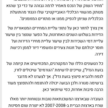
"מחיר השוק של הנכס מאמיר לרמה גבוהה עד כדי כך שהוא
מנותק מהשווי הכלכלי האובייקטיבי שלו הנגזר מהתועלת
הכלכלית שניתן להפיק ממנו או מתזרים המזומנים".
אין צורך לחזור כאן על נתוני עליית המחירים המטאורית של
הדירות בשלוש השנים האחרונות, על הפער שנוצר בין שיעור
עליית דמי השכירות לבין שיעור עליית מחירי הדירות ועל
חוסר יכולתם של זוגות צעירים ומשפרי דיור לממן רכישת
דירה.
כל הטעונים הללו של המקטרגים, המכחישים את קיומה של
בועת הנדל"ן, שייכים לרשימת "הגורמים" שיכולים לזרז,
לנפח ולהביא פיצוץ בועת נדל"ן. אך לצערנו לא מדובר
ברשימה סגורה ולכן הבועה יכולה להתנפח ולהתפוצץ מעוד
הרבה סיבות אחרות, כפי שיתואר כאן.
העובדה שבארצנו המשכנתאות טובות ובטוחות יותר מאלו
שהיו בארצות הברית ב-2007-2008 לא יוצרת שום חסינות