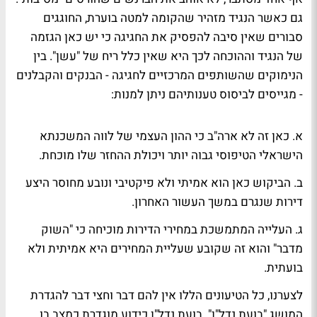
גם כאשר הנגיד מזהיר שהקומה למטה בוערת, החוגגים
סבורים שאין סיבה להפסיק את החגיגה כי יש כאן הגזמה
של הנגיד וההוכחה לכך היא שאין כלל ריח של "עשן". בין
הנימוקים שהשותפים המרכזיים לחגיגה - הבנקים והקבלנים
- מגייסים לביסוס טענותיהם ניתן למנות:
א. כאן זה לא ארה"ב כי ההון העצמי של לווה המשכנתא
הישראלי הטיפוסי גבוה יותר ויכולת ההחזר שלו מוכחת.
ב. הביקוש כאן הוא אמיתי ולא פיקטיבי ונובע מחוסר היצע
דירות שנגרם במשך העשור האחרון.
ג. העלייה המתמשכת במחירי הדירות מוכיחה כי "השוק
מדבר" והוא זה שקובע שעליית המחירים היא אמיתית ולא
בועתית.
לצערנו, כל הטיעונים הללו אין להם דבר וחצי דבר להגדרת
המושג "בועת נדל"ן". בועת נדל"ן כידוע מוגדרת כמצב בו