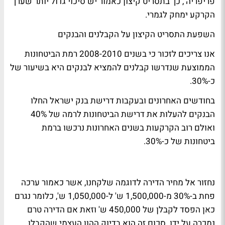
פריפריה , כך בתסריט קיצון כאמור יש סיכוי גדול יותר שערך
הקרקע ימחק לגמרי.
השפעת התסריט הקיצון על הקבלנים והבנקים
אנו צריכים לזכור כי בשנים 2008-2010 רמת הביטחונות
הממוצעת שנדרשו קבלנים להמציא לבנקים היא בשיעור של
כ-30%.
בחודשים האחרונים ובעקבות דרישת בנק ישראל החלו
הבנקים להעלות את דרישת הביטחונות לרמה של 40%
ואולם רוב הקרקעות בשנים האחרונות נרכשו ברמת
ביטחונות של כ-30%.
נחזור אל מחיר הדירה לדוגמה שלקחנו, אשר כאמור ערכה
פחת ב-30% מ-1,500,000 ש' ל-1,050,000 ש', כלומר נגרם
כאן הפסד לקבלן של 450,000 ש' וזאת אם הדירה טרם
נמכרה על ידו. סכום זה הוא בדיוק ההון העצמי שהקבלן