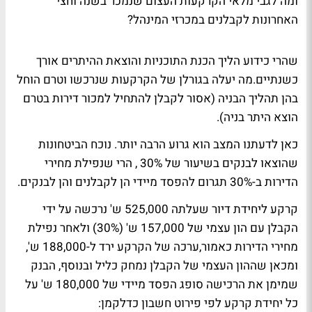
ומה לגבי מלאי הקרקעות העצום שנמכר בשנה וחצי
האחרונות לקבלנים במכרזי המינהל?
שהרי כידוע הליך הכנת התוכניות והוצאת ההיתרים אורך
כשנתיים.מה יעלה בגורלן של הקרקעות שנרכשו וטרם הוחל
בהן תהליך הבניה (אסור לקבלן להתחיל למכור דירות בטרם
הוצא היתר בניה).
כאן לדעתנו המצב הוא גרוע הרבה יותר. נוכח הביטחונות
שהוצאו לבנקים בשיעור של 30% , הרי שנפילת מחירי
הדירות ב-30% תגרום להפסד מיידי הן לקבלנים והן לבנקים.
קרקע ליחידת דיור שעלתה 525,000 ש' נרכשה על ידי
הקבלן עם הון עצמי של 157,000 ש' (30%) ולאחר נפילת
מחירי הדירות כאמור,ערכה של הקרקע ירד ל-188,000 ש',
ומכאן שההון העצמי של הקבלן נמחק כליל ובנוסף, הבנק
שמימן את הרכישה סופג הפסד מיידי של 180,000 ש' על
כל יחידת קרקע לפי פירוט חשבון כדלקמן: