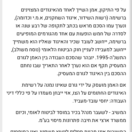
על פי התיקון, אמן השייך לאחד מהאיגודים המצוינים
ברשימה (רשות השידור, איגוד השחקנים, א.מ.י וכדומה),
ונערך עמו הסכם מראש בכתב לתקופה של רבע שנה או
לסדרה של חמש הופעות עם אחד מהגורמים המופיעים
ברשימה, ייחשב לעובד שכיר והאיגוד שאליו הוא משתייך
ייחשב למעבידו לעניין חוק הביטוח הלאומי (נוסח משולב),
התשנ"ה-1995. יובהר שהסכם העבודה בין האמן לגורם
המעסיק תקף אם הוא נערך לאחר התאריך שבו נחתם
ההסכם בין האיגוד לגורם המעסיק.
אם האמן מועסק על ידי גורם שאינו נמנה על רשימת
האיגודים החתומים על הצו, אזי ייבחן מעמדו על פי כללי דיני
העבודה: יחסי עובד-מעביד.
המשיב - לשעבר מנהל בכיר במוסד לביטוח לאומי, וכיום
ממשרד ארצי את חיבה פתרונות מיסוי בע"מ.
התשובות אינן מהוות תחליף לייעוץ משפטי, ואין המומחים