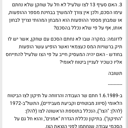
3. האם סעיף 13 לצו שלעיל לא חל על שחקן שלא נחתם
עימו הסכם, ולכן אין צורך להמשיך בבחינת מספר ההופעות,
או שמבחן מספר ההופעות הוא המבחן המהותי וצריך לבחון
אותו, אף על פי שלא נכלל בהסכם?
לדוגמה: במקרה שבו לא נחתם הסכם עם שחקן, אשר יש לו
תיק ברשויות המס כעצמאי ואשר הופיע עשר הופעות
בחודש - האם יהיה המעסיק חייב על פי הצו שלעיל להתייחס
אליו כשכיר לעניין ביטוח לאומי?
תשובה
----------
ב-1.6.1989 חתם שר העבודה והרווחה על תיקון לצו הביטוח
הלאומי (סיווג מבוטחים וקביעת מעבידים), התשל"ב-1972
(להלן: "הצו"), הנכלל בתוספת הראשונה לצו (להלן:
"התיקון"). בתיקון נכללת הגדרת "אמנים", והוא חל גם על
הסכמי עבודה שנחתמו לפני הוצאת הצו.