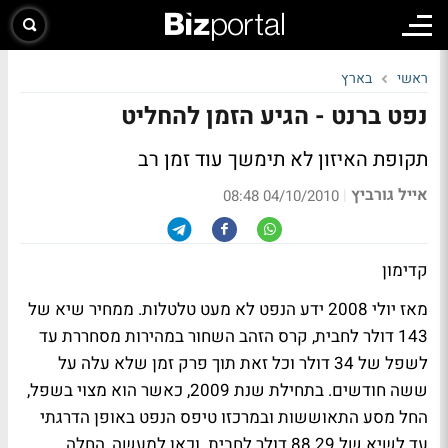
ראשי
בארץ
נפט ברנט - הגיע הזמן להחליט
תקופת האיזון לא תימשך עוד זמן רב
אייל גורביץ
|
04/10/2010 08:48
קדימון
מאז יולי 2008 ידע הנפט לא מעט טלטלות. ממחיר שיא של
143 דולר לחבית, קרס הזהב השחור במהירות מסחררת עד
לשפל של 34 דולר וכל זאת תוך פרק זמן שלא עלה על
ששה חודשים. בתחילת שנת 2009, כאשר הוא מצוי בשפל,
החל מסע התאוששות ובמרכזו טיפס הנפט באופן הדרגתי
עד לשיא של 88.29 דולר לחבית. וכאן למעשה, החלה