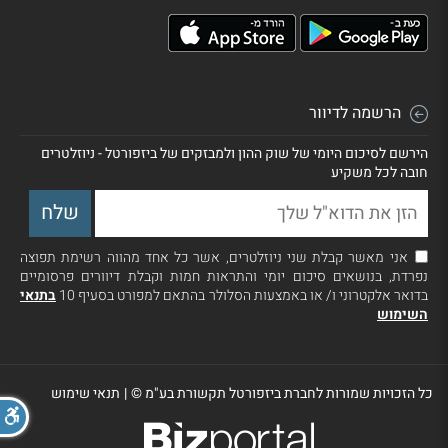
הרשמה לדיוור
הירשם לסיכום היומי של שוק ההון ולמבזקים של ביזפורטל - ניוזלטרים
חובה לכל משקיע
אני מאשר קבלת שני ניוזלטרים, אשר כל אחד מהווה רשימת תפוצה
נפרדת, בנושאים סיכום יומי והתראות חמות וקבלת דיוורים פרסומיים
בדואר אלקטרוני ו/ או באמצעות הסלולר בהתאם למפורט בסעיף 10
בתנאי
השימוש
כל הזכויות שמורות לחברת ביזפורטל תקשורת בע"מ ©
|
תנאי שימוש