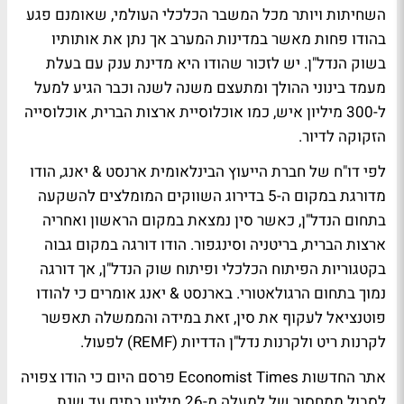
השחיתות ויותר מכל המשבר הכלכלי העולמי, שאומנם פגע
בהודו פחות מאשר במדינות המערב אך נתן את אותותיו
בשוק הנדל"ן. יש לזכור שהודו היא מדינת ענק עם בעלת
מעמד בינוני ההולך ומתעצם משנה לשנה וכבר הגיע למעל
ל-300 מיליון איש, כמו אוכלוסיית ארצות הברית, אוכלוסייה
הזקוקה לדיור.
לפי דו"ח של חברת הייעוץ הבינלאומית ארנסט & יאנג, הודו
מדורגת במקום ה-5 בדירוג השווקים המומלצים להשקעה
בתחום הנדל"ן, כאשר סין נמצאת במקום הראשון ואחריה
ארצות הברית, בריטניה וסינגפור. הודו דורגה במקום גבוה
בקטגוריות הפיתוח הכלכלי ופיתוח שוק הנדל"ן, אך דורגה
נמוך בתחום הרגולאטורי. בארנסט & יאנג אומרים כי להודו
פוטנציאל לעקוף את סין, זאת במידה והממשלה תאפשר
לקרנות ריט ולקרנות נדל"ן הדדיות (REMF) לפעול.
אתר החדשות Economist Times פרסם היום כי הודו צפויה
לסבול ממחסור של למעלה מ-26 מיליון בתים עד שנת