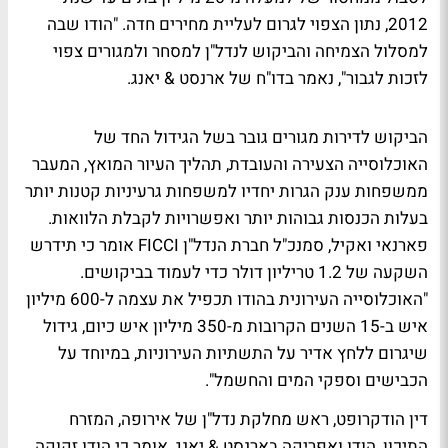
2012, נתון הצפוי לגרום לעליית מחירים חדה. "הודו שבה
למסלול הצמיחה והביקוש לנדל"ן למסחר ולמגורים צפוי
לזכות לגבור", נאמר בדו"ח של ארנסט & יאנג.
הביקוש לדירות מגורים גובר בשל הגידול החד של
האוכלוסייה הצעירה והעובדת, תהליך העיור המואץ, המעבר
ממשפחות ענק הגרות יחדיו למשפחות גרעיניות קטנות יותר
בעלות הכנסות גבוהות יותר ואפשרויות לקבלת הלוואות.
פארנאי ואקיל, סמנכ"ל חברת הנדל"ן FICCI אומר כי תידרש
השקעה של 1.2 טריליון דולר כדי לעמוד בביקושים.
"האוכלוסייה העירונית בהודו תכפיל את עצמה ל-600 מיליון
איש ב-15 השנים הקרובות מ-350 מיליון איש כיום, גידול
שיגרום ללחץ אדיר על התשתיות העירוניות, במיוחד על
הכבישים וספקי המים והחשמל".
דין הודקרופט, ראש מחלקת נדל"ן של אירופה, המזרח
התיכון, הודו ואפריקה בארנסט & יאנג, אומר כי הודו זקוקה