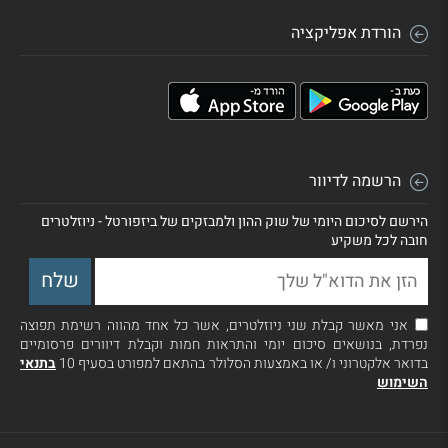
הורדת אפליקציה
הרשמה לדיוור
הירשם לסיכום היומי של שוק ההון ולמבזקים של ביזפורטל - ניוזלטרים
חובה לכל משקיע
אני מאשר קבלת שני ניוזלטרים, אשר כל אחד מהווה רשימת תפוצה
נפרדת, בנושאים סיכום יומי והתראות חמות וקבלת דיוורים פרסומיים
בדואר אלקטרוני ו/ או באמצעות הסלולר בהתאם למפורט בסעיף 10
בתנאי
השימוש