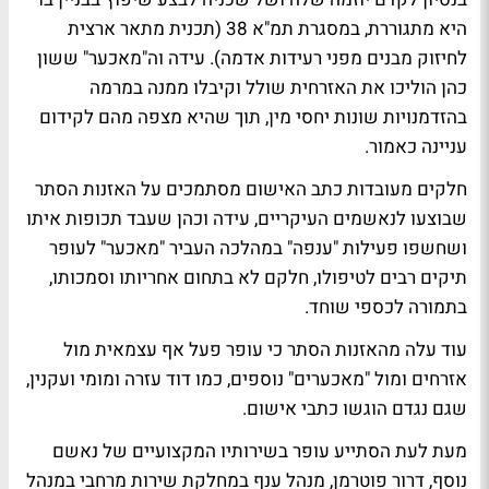
היא מתגוררת, במסגרת תמ"א 38 (תכנית מתאר ארצית
לחיזוק מבנים מפני רעידות אדמה). עידה וה"מאכער" ששון
כהן הוליכו את האזרחית שולל וקיבלו ממנה במרמה
בהזדמנויות שונות יחסי מין, תוך שהיא מצפה מהם לקידום
עניינה כאמור.
חלקים מעובדות כתב האישום מסתמכים על האזנות הסתר
שבוצעו לנאשמים העיקריים, עידה וכהן שעבד תכופות איתו
ושחשפו פעילות "ענפה" במהלכה העביר "מאכער" לעופר
תיקים רבים לטיפולו, חלקם לא בתחום אחריותו וסמכותו,
בתמורה לכספי שוחד.
עוד עלה מהאזנות הסתר כי עופר פעל אף עצמאית מול
אזרחים ומול "מאכערים" נוספים, כמו דוד עזרה ומומי ועקנין,
שגם נגדם הוגשו כתבי אישום.
מעת לעת הסתייע עופר בשירותיו המקצועיים של נאשם
נוסף, דרור פוטרמן, מנהל ענף במחלקת שירות מרחבי במנהל