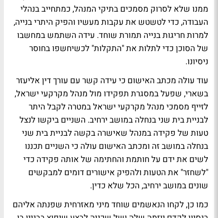
ממנו שלא לסרוק מסמכים בתיקי המנהל, כמתחייב בנהלי
העבודה, כדי לטשטש את עקבות מעשיו והפיק היתרי בנייה,
למרות חריגות בנייה תמורת שוחד. עידה השתמש במחשבו
של הסוכן כדי לתלות את "התקלות" לכשיחשפו בחוסר
ניסיונו.
עוד עולה מכתב האישום כי עידה קשר עם עורך דין אליעזר
בשארי, שפעל במסגרת תפקידו מול מנהל מקרקעי ישראל,
לזייף מסמכי מנהל מקרקעי ישראל במטרה לקבל היתר
לבניית בית שני בנחלה במושב ירחיב. השניים ביקשו לנצל
טעות של פקידה במנהל שאישרה בקשה לבניית בית שני
בנחלה במושב זה ומכתב האישום עולה כי השניים תכננו
לשים את ידם על חותמת והחתימה של אותה פקידה כדי
"לשחזר" את הטעות ולהפיק אישורים דומים למבקשים
שונים במושב ירחיב, הכל שלא כדין.
כמו כן, לקחו הנאשמים שוחד מיני מאזרחית שפנתה אליהם
בנסיון לקדם יוזמה שלה ושל שכניה לבצע שיפוץ בבניין בו