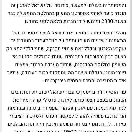
והמפותחות בעולם. למעשה, צירופה של ישראל לארגון זה
הוגדר כיעד לאומי אסטרטגי המעוגן בהחלטת הממשלה כבר
בשנת 2000 ומומש לידי חברות מלאה לפני כחודש.
תהליך הצטרפות זה מחייב את ישראל לבצע מספר רב של
התאמות ושינויים משמעותיים על מנת לעמוד בסטנדרטים
שקבע הארגון, ובכלל זאת שינויי חקיקה, שינוי כללי המשחק
בשוק ההון ורפורמות בתחומים שונים הכוללים הקטנת אי
השוויון בחלוקת ההכנסות, שיפור מערכת החינוך, צמצום
פערי העוני, הגדלת שיעור ההשתתפות בכוח העבודה, שיפור
איכות הסביבה והסרת חסמים בירוקרטים.
עוד הוסיף רו"ח בריטמן כי עבור ישראל ישנם יתרונות רבים
הטמונים בעצם הצטרפותה לארגון. פרט ליוקרה המיוחסת
למדינות הנמנות עם ארגון זה, הרי שעמידה בתקניו ובנורמות
הנהוגות בו עשויה להועיל לסקטור הפרטי ולסקטור הציבורי
כאחד, ולהוות מנוף צמיחה משמעותי. בין היתרונות הבולטים
הנובעים מהצטרפותנו ל- OECD ניתן לציין את השקיפות