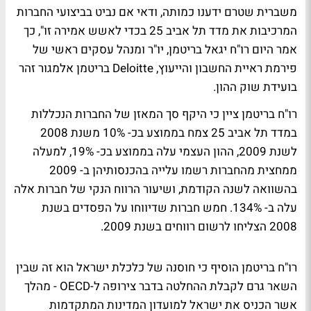
משברית שטרם ידענו כמותה, ודאי אם נביט בביצועי החברות
המרכיבות את מדד תל אביב 25 בכדי לאשש אמירה זו", כך
אמר היום רו"ח יגאל בריטמן, יו"ר ומנהל עסקים ראשי של
פירמת ראיית החשבון והייעוץ, Deloitte בריטמן אלמגור זהר
בועידת שוק ההון.
רו"ח בריטמן ציין כי היקף סך המאזן של החברות הנכללות
במדד תל אביב 25 צמח בממוצע בכ- 10% משנת 2008
לשנת 2009, ההון העצמי עלה בממוצע בכ- 19%, למעלה
ממחצית מהחברות רשמו עלייה בהכנסותיהן ב- 2009
בהשוואה לשנה הקודמת, ושיעור הרווח הנקי של חברות אלה
עלה ב- 134%. חמש חברות שדיווחו על הפסדים בשנת
2008 הצליחו לרשום רווחים בשנת 2009.
רו"ח בריטמן הוסיף כי חוסנה של כלכלת ישראל הוא זה שבין
השאר גרם לקבלת ההחלטה בדבר צירופה ל-OECD - מהלך
אשר הכניס את ישראל למועדון המדינות המתקדמות