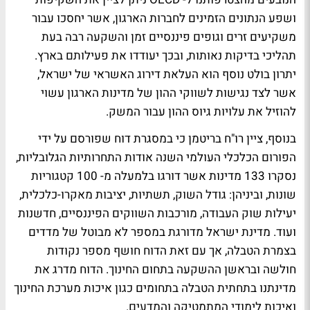
ושפע הנתונים הזמינים לחברות הארגון, אשר יחסכו עבור
משקיעים זרים וגופים פיננסיים זמן והשקעה רבה בעת
תהליכי בדיקות נאותות, ובכך יעודדו את פעילותם בארץ.
יתרון בולט נוסף הוא העלאת דירוג האשראי של ישראל,
אשר לצד נגישות לשווקי ההון של מדינות הארגון עשוי
להוזיל את עלויות גיוס ההון עבור המשק.
בנוסף, ציין רו"ח בריטמן כי במסגרת דוח שפורסם על ידי
הפורום הכלכלי העולמי השנה אודות התחרותיות הגלובליות,
נסקרו 133 מדינות אשר דורגו בלמעלה מ- 100 קטגוריות
שונות, וביניהן: גודל השוק, תשתיות, יציבות מאקרו-כלכלית,
יעילות שוק העבודה, מורכבות השווקים הפיננסיים, חדשנות
ועוד. מדינת ישראל מדורגת במספר לא מבוטל של מדדים
בצמרת הטבלה, אך עם זאת הדוח חושף מספר נקודות
חולשה ובראשן ההשקעה בתחום החינוך. הדוח מדרג את
מדינתנו בתחתית הטבלה בתחומים כגון איכות מערכת החינוך
ואיכות לימודי המתמטיקה והמדעים.