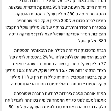
הסדר החוב באפריקה ישראל יוצא לדרך. חברת הנדל"ן
דיווחה היום על היענות של 95% בהנפקת הזכויות שביצעה,
במסגרתה גייסה כ-380 מיליון שקל. במסגרת ההנפקה
הזרים לבייב סכום של 300 מיליון שקל כפי שהתחייב
במסגרת ההסדר והיתרה, בהיקף של 80 מיליון שקל התקבלו
מהציבור.
הסדר אפריקה ישראל יוצא לדרך: אפריקה גייסה
380 מיליון שקל
חברת מדטכניקה דיווחה הלילה את תוצאותיה הכספיות
לרבעון הראשון הכוללות עליה של 2% בהכנסות לרמה של
77 מיליון שקל. כמו כן, בשורה התחתונה רשמה יבואנית
הציוד הרפואי רווח של 15.7 מיליון שקל, לעומת 10.2 מיליון
שקל ברבעון המקביל. רווח זה כולל רווח הון של 11 מיליון
שקל מסיום ייצוג חברת אולימפוס בתחום הדיאגנוסטיקה.
מניית אורמת הגיבה בירידות להודעת החברה שפורסמה
אתמול מעט לפני סגירת המסחר על פיה בכוונתה להגדיל את
חלקה בחברת הבת אורמת טכנולוגיות בהשקעה של עד 50