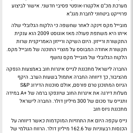
מערכת מכ"ם אלקטרו-אופטי פסיבי חדשני.
אישור לביצוע
פרוייקט ביטחוני לחברת מגנ"א
מובייל מקס זינקה לאחר שחשפה כי הלקוח הגלובלי שלה
איתו היא משתפת פעולה מאז אוגוסט 2009 הוא ענקית
התקשורת ורייזון. היום השיקה ורייזון האמריקנית שרות
תקשורת אחודה המבוסס על מוצרי התוכנה של מובייל מקס.
הלקוח הגלובלי של מובייל מקס נחשף
החברה לישראל מתכננת לגייס איגרות חוב באמצעות הנפקה
מהציבור, כך דיווחה החברה אתמול בשעות הערב. היקף
הגיוס המתוכנן טרם פורסם, אולם סוכנות הדירוג S&P
מעלות דירגה את איגרות החוב שיונפקו ברמה של +A במידה
ותגייס עד סכום של 300 מיליון דולר.
החברה לישראל
מתכננת גיוס חוב
נייס עקפה היום את התחזיות המוקדמות כאשר דיווחה על
הכנסות רבעוניות של 162.6 מיליון דולר. הרווח הגולמי של