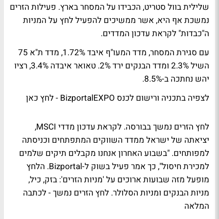
שלילית בוול סטריט, הכבידו על המסחר בארץ. פעילות הזרים
נמשכת אף היא, אשר ממשיכים להפעיל לחץ על המניות
ה"כבדות" לקראת עדכון המדדים.
עם סגירת המסחר, מדד המעו"ף איבד 1.72%, מדד ת"א 75
השיל 2.3% ומדד הבנקים ירד 2%. טאואר איבדה 3.4%, רציו
יהש נחתכה ב-8.5%.
לצפיה בתכניה ורישום לכנס BizportalEXPO - לחץ כאן
לחץ הזרים נמשך בבורסה. לקראת עדכון מדדי MSCI,
יציאתה של ישראל ממדד השווקים המתפתחים וכניסתה
למפותחים. "בשבוע האחרון אנחנו מקבלים תיקים שלמים
למכירת חיסול", כך אמר פעיל בשוק ל-Bizportal. הלחץ
מופעל מזה שבועות ארוכים על 'מניות הזרים': בזק, כיל,
מניות הבנקים ומניות הסלולר.
לחץ הזרים נמשך - לכתבה
המלאה