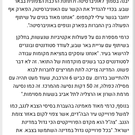
יבנה בסמוך לאוניברסיטה ולתחנת הרכבת הצפונית בבאר
שבע. בכדי להגדיל את הקשר עם האוניברסיטה, הפארק אף
יחובר בגשר עילי לקמפוס. "אנחנו מאוד בונים על שיתוף
הפעולה בין החברות בפארק וגופים באוניברסיטה".
כרמי מספרת גם על פעולות אקטיביות שנעשות, בחלקן
בשיתוף עם עריית באר שבע, לעודד סטודנטים ובוגרים
להישאר בעיר. "אנחנו עוסקים במציאת מקומות עבודה
לסטודנטים כבר בשנים מוקדמות של התואר. זה לא דבר
פשוט. המדינה צריכה לתת תמריצים לחברות לבוא
ולהתיישב בדרום. עם כביש 6 והרכבת, שעוד מעט תהיה עם
מסילה כפולה, זה 50 דקות נסיעה מהמרכז. זה כמו נסיעה
מרמת השרון או הרצליה לתל אביב בשעות מסוימות."
בנוסף, כרמי מאוד מאמינה בהעברת בסיסי הצבא לנגב, כמו
למשל פרוייקט עיר הבה"דים, אשר צפוי לקום באזור צומת
הנגב. "צה"ל הוא מקדם הפרוייקטים הכי גדול במדינת
ישראל. "בכל פרוייקט גדול במדינה השתמשו בצבא. את