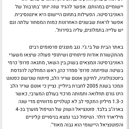
יישומיים במהותם. אפשר להגיד שזה יותר 'בתרבות' של
האוניברסיטה. הפעילות בתחום היישום היא אינטנסיבית.
אפשר לראות שבשנים האחרונות כמות המסחור עלתה וגם
יש עלייה בתמלוגים, עליה בפירות".
באתר הבית של בי.ג'י. נגב מוצגים פרסומים רבים
מהתקשורת אודות פיתוחים ושיתופי פעולה שיצאו משערי
האוניברסיטה ונמצאים בשוק.בין השאר, מתגאה פרופ' כרמי
בשיטה שפיתחה פרופ' סמדר כהן, ראש המחלקה להנדסת
ביוטכנולוגיה, לתיקון אוטם שריר הלב, פיתוח שנרשם כפטנט
ונמכר בשנת 2005 לחברת ביוליין. נציין כי אוטם שריר הלב
הינו גורם תחלואה ותמותה מרכזי בעולם המערבי, כאשר
כ-1.3 מיליון התקפי לב לא קטלניים מדווחים מדי שנה
בארה"ב בלבד. פוטנציאל השוק של הטיפול מוערך בכ-4
מיליארד דולר. הטיפול כבר נמצא בניסויים קליניים
והפוטנציאל היישומי הוא גבוה מאוד".