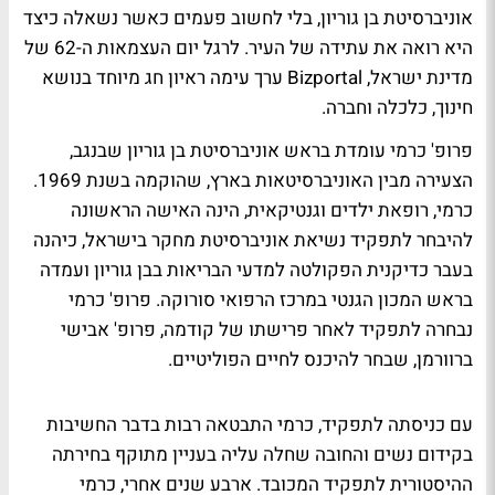
אוניברסיטת בן גוריון, בלי לחשוב פעמים כאשר נשאלה כיצד
היא רואה את עתידה של העיר. לרגל יום העצמאות ה-62 של
מדינת ישראל, Bizportal ערך עימה ראיון חג מיוחד בנושא
חינוך, כלכלה וחברה.
פרופ' כרמי עומדת בראש אוניברסיטת בן גוריון שבנגב,
הצעירה מבין האוניברסיטאות בארץ, שהוקמה בשנת 1969.
כרמי, רופאת ילדים וגנטיקאית, הינה האישה הראשונה
להיבחר לתפקיד נשיאת אוניברסיטת מחקר בישראל, כיהנה
בעבר כדיקנית הפקולטה למדעי הבריאות בבן גוריון ועמדה
בראש המכון הגנטי במרכז הרפואי סורוקה. פרופ' כרמי
נבחרה לתפקיד לאחר פרישתו של קודמה, פרופ' אבישי
ברוורמן, שבחר להיכנס לחיים הפוליטיים.
עם כניסתה לתפקיד, כרמי התבטאה רבות בדבר החשיבות
בקידום נשים והחובה שחלה עליה בעניין מתוקף בחירתה
ההיסטורית לתפקיד המכובד. ארבע שנים אחרי, כרמי