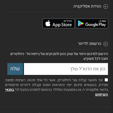
הורדת אפליקציה
הרשמה לדיוור
הירשם לסיכום היומי של שוק ההון ולמבזקים של ביזפורטל - ניוזלטרים
חובה לכל משקיע
אני מאשר קבלת שני ניוזלטרים, אשר כל אחד מהווה רשימת תפוצה
נפרדת, בנושאים סיכום יומי והתראות חמות וקבלת דיוורים פרסומיים
בדואר אלקטרוני ו/ או באמצעות הסלולר בהתאם למפורט בסעיף 10
בתנאי
השימוש