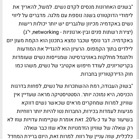
"בשנים האחרונות מנסים לקדם נשים. למשל, להאריך את
לימודי הדוקטורט בשנה נוספת עם מלגה. מדברים על ליווי
נשים באקדמיה מכיוון שלגברים יש יותר יכולות רישות
(יצירת רשתות פנים ובין-ארגוניות - networking, י"ג)
באקדמיה. דבר נוסף שכבר נמצא בתכנון הוא הקמת מעון יום
לילדים בתוך הקמפוס. הרעיון הוא להגדיל את המודעות
ולתגמל מחלקות באוניברסיטה שמגייסות נשים שעומדות
בקריטריונים, לעודד חיפוש אקטיבי של נשים, משהו כמו
חוק הדירקטוריון בחברות.
"בשוק העבודה, רמת ההשתכרות של נשים, לפחות בדרגות
הכניסה, היא נמוכה יותר. הסטטיסטיקה מראה שעדיין אין
שוויון, למרות שמחקרים מראים שכאשר נשים דווקא
מגיעות לעמדות בכירות, החברות נטו להיות יותר רווחיות
בשיעור של עד כ-20%. זאת אומרת שקיימות עדויות שזו לא
רק שאלה של שוויון הזדמנויות אלא שזו כבר שאלה
כלכלית, שזה עניין של רווח. למרות זאת, היום ברירת המחדל