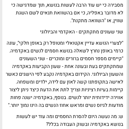
מסבירה כי יש עוד הרבה לעשות בנושא, תוך שמדגישה כי
לא מדובר באפליה, כי אם בהשוואת תנאים לשם השגת
שווין, או "השוואה מתקנת".
שני שעונים מתקתקים - האקדמי והביולוגי
"לצערי הנושא עדיין אקטואלי ומטופל רק באופן חלקי", עונה
כרמי באופן נחרץ לשאלה בנושא חסמים לנשים באקדמיה.
"קיימים מספר חסמים ברורים ומוכרים - שני השעונים
שמתקתקים בעת ובעונה אחת - שעון הקביעות באקדמיה
והשעון הביולוגי. הקידום באקדמיה נקבע לפי הישגים כאשר
לאישה בתקופתנו קשה לאזן עם לידה, ילדים ומשפחה.
קיימות בעיות רציניות וצריך לתת את הדעת כיצד ניתן ליצור
אווירה ידידותית יותר לנשים. בנוסף, באקדמיה ישנה פחות
מודעות לגיוס נשים ומראש אחוז הנשים בה הינו נמוך יותר."
ש: מה נעשה היום להסרת החסמים ומה עוד יש לעשות
בנושא באקדמיה ובשוק העבודה בכלל?