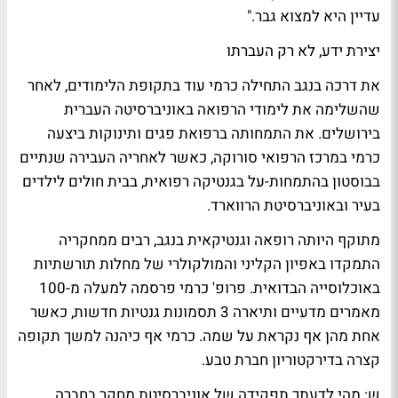
עדיין היא למצוא גבר."
יצירת ידע, לא רק העברתו
את דרכה בנגב התחילה כרמי עוד בתקופת הלימודים, לאחר
שהשלימה את לימודי הרפואה באוניברסיטה העברית
בירושלים. את התמחותה ברפואת פגים ותינוקות ביצעה
כרמי במרכז הרפואי סורוקה, כאשר לאחריה העבירה שנתיים
בבוסטון בהתמחות-על בגנטיקה רפואית, בבית חולים לילדים
בעיר ובאוניברסיטת הרווארד.
מתוקף היותה רופאה וגנטיקאית בנגב, רבים ממחקריה
התמקדו באפיון הקליני והמולקולרי של מחלות תורשתיות
באוכלוסייה הבדואית. פרופ' כרמי פרסמה למעלה מ-100
מאמרים מדעיים ותיארה 3 תסמונות גנטיות חדשות, כאשר
אחת מהן אף נקראת על שמה. כרמי אף כיהנה למשך תקופה
קצרה בדירקטוריון חברת טבע.
ש: מהי לדעתך תפקידה של אוניברסיטת מחקר בחברה