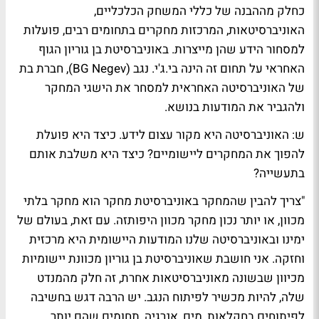
כחלק מההבנה של כללי המשחק הכלכליים,
האוניברסיטאות, המרכזות מחקרים בתחומים רבים, פועלות
למסחור הידע שהן מייצרות. באוניברסיטת בן גוריון הגוף
האחראי על תחום זה הינה בי.ג'י. נגב (BG Negev), חברת בת
של האוניברסיטה האחראית למסחר את הישגי המחקר
ולהגביר את המודעות בנושא.
ש: האוניברסיטה היא מקור עצום לידע. כיצד היא פועלת
להפוך את המחקרים ליישומיים? כיצד היא משלבת אותם
בתעשייה?
"צריך להבין שהמחקר באוניברסיטת מחקר הוא מחקר בלתי
מכוון, או יותר נכון מחקר מכוון היפותזה. עם זאת, בעולם של
ימינו ובאוניברסיטה שלנו המודעות היישומית היא מרכזית
וחזקה. אני חושבת שאוניברסיטת בן גוריון מכוונת יישומיות
מכיוון שבשונה מאוניברסיטאות אחרת, זה חלק מהמנדט
שלה, להיות מכשיר לפיתוח הנגב. יש הרבה דגש בחשיבה
לפיתוחים בחקלאות, מים, אנרגיה, תחומים שהם יותר