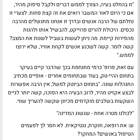
"זו בהחלט בעיה, הצורך לממש דברים ולקבל סיפוק מהיר,
אם כי היום לאור המשבר רואים את זה קצת פחות. לצערי זו
נחלתם של הרבה אנשים ובדרך זו אנחנו מתנשלים מהרבה
נכסים. היכולת להרים פרוייקט, להבשיל אותו ולהנות
מהפירות קיימת. מה ניתן לעשות בשביל לשנות את המצב?
קשה לומר. קשה לשכנע אנשים לקחת אוויר, שלא ירוצו
לממש."
עם זאת, פרופ' כרמי מתנחמת בכך שהדבר קיים בעיקר
בתחום ההיי-טק, בעוד שבתחומים אחרים - אופיים מכתיב
התנהלות שונה. "בתחום הביוטק למשל, אין הרבה אפשרות
לבצע אקזיט מהיר, לרוב הבעיה היא הפוכה, קשה יותר לגייס
השקעות בשלבים מוקדמים מכיוון שקשה להעריך שווי.
"לכולנו מטרה אחת - שגשוג המדינה"
ש: את רופאה, חוקרת, גנטיקאית. לא חסר לך לפעמים
הטיפול באנשים? המחקר?