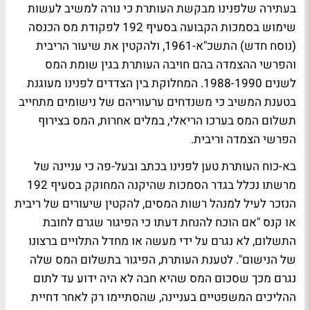
בעתירה שלפנינו מבקשת העותרת כי נורה למשיב לעשות
שימוש בסמכות הקבועה בסעיף 192 לפקודת מס הכנסה
(נוסח חדש) התשכ"א-1961, ולהקטין את שיעור הריבית
והפרשי ההצמדה בהם חויבה העותרת בגין שומת המס
לשנים 1988-1990. המחלוקת בין הצדדים לפנינו מעוגנת
בטענת המשיב כי משנדחים ערעוריהם של נישומים מתחייב
תשלום המס בערכו הריאלי, במלים אחרות, המס בצירוף
הפרשי הצמדה וריבית.
בא-כוח העותרת טען לפנינו בכתב ובעל-פה כי עניינה של
מרשתו נכלל בגדר הסמכות שהיקנה המחוקק בסעיף 192
הנזכר לעיל למנהל רשות המסים, להקטין שיעורים של ריבית
או קנס "אם הוכח להנחת דעתו כי הפיגור שגרם לחובת
התשלום, לא נגרם על ידי מעשה או מחדל התלויים ברצונו
של הנישום". לטענת העותרת, הפיגור בתשלום המס שלה
נגרם מכך שסכום המס שהיא חבה לא היה ידוע עד לתום
ההליכים המשפטיים בעניינה, שהסתיימו רק לאחר דחיית