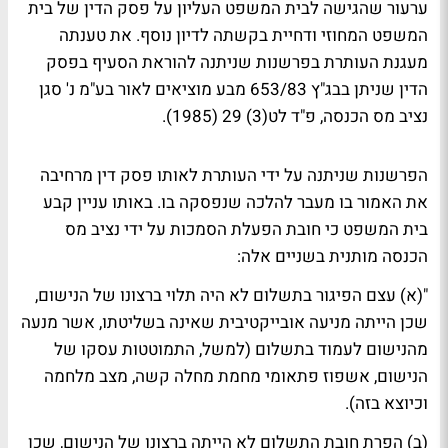
ערעור שהגישה לבית המשפט העליון על פסק הדין של בית
המשפט המחוזי ודחיית בקשתה לדיון נוסף. את טענתה
מעגנת העותרת בפרשנות שניתנה להוראת הסעיף בפסק
הדין שניתן בבג"ץ 653/83 מבע מוציאים לאור בע"מ נ' סגן
נציב מס הכנסה, פ"ד לט(3) 29 (1985).
הפרשנות שניתנה על ידי העותרת לאותו פסק דין מרחיבה
את האמור בו מעבר להלכה שנפסקה בו. באותו עניין קבע
בית המשפט כי חובת הפעלת הסמכות על ידי נציב מס
הכנסה מותנית בשניים אלה:
"(א) עצם הפיגור בתשלום לא היה תלוי ברצונו של הנישום,
שכן הייתה מניעה אובייקטיבית שאינה בשליטתו, אשר מנעה
מהנישום לעמוד בתשלום (למשל, התמוטטות עסקו של
הנישום, אשפוז פתאומי מחמת מחלה קשה, מצב מלחמה
וכיוצא בזה).
(ב) הפרת חובת התשלום לא הייתה ברצונו של הנישום, שכן