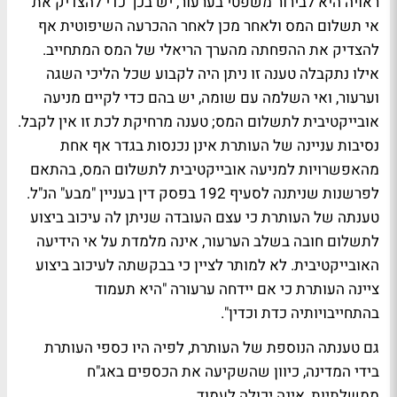
ראויה היא לבירור משפטי בערעור, יש בכך כדי להצדיק את
אי תשלום המס ולאחר מכן לאחר ההכרעה השיפוטית אף
להצדיק את ההפחתה מהערך הריאלי של המס המתחייב.
אילו נתקבלה טענה זו ניתן היה לקבוע שכל הליכי השגה
וערעור, ואי השלמה עם שומה, יש בהם כדי לקיים מניעה
אובייקטיבית לתשלום המס; טענה מרחיקת לכת זו אין לקבל.
נסיבות עניינה של העותרת אינן נכנסות בגדר אף אחת
מהאפשרויות למניעה אובייקטיבית לתשלום המס, בהתאם
לפרשנות שניתנה לסעיף 192 בפסק דין בעניין "מבע" הנ"ל.
טענתה של העותרת כי עצם העובדה שניתן לה עיכוב ביצוע
לתשלום חובה בשלב הערעור, אינה מלמדת על אי הידיעה
האובייקטיבית. לא למותר לציין כי בבקשתה לעיכוב ביצוע
ציינה העותרת כי אם יידחה ערעורה "היא תעמוד
בהתחייבויותיה כדת וכדין".
גם טענתה הנוספת של העותרת, לפיה היו כספי העותרת
בידי המדינה, כיוון שהשקיעה את הכספים באג"ח
ממשלתיות, אינה יכולה לעמוד.