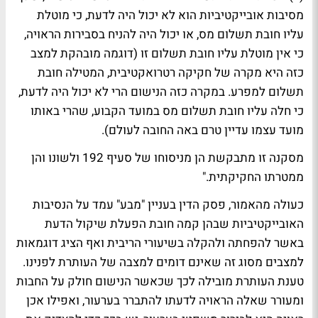
מסיבות אובייקטיביות הוא לא יכול היה לדעת, כי מוטלת
עליו חובת תשלום מס, או יכול היה להניח בסבירות הראויה,
כי אין מוטלת עליו חובת תשלום זו (דוגמה מובהקת למצב
כזה היא מקרה של חקיקה רטרואקטיבית, המטילה חובת
תשלום למפרע. במקרה כזה הנישום הרי לא יכול היה לדעת,
כי חלה עליו חובת תשלום מס במועד הקבוע, שהרי באותו
מועד עצמו עדיין טרם באה החובה לעולם).
מסקנה זו מתבקשת הן מניסוחו של סעיף 192 ולשונו והן
ממטרתו החקיקתית."
כעולה מהאמור, פסק הדין בעניין "מבע" עמד על הנסיבות
האובייקטיביות שבהן קמה חובת הפעלת שיקול הדעת
באשר להפחתה ולהקלה בשיעורי הריבית ואף הציג דוגמאות
למצבים מסוג זה שאינם דומים למצבה של העותרת לפנינו.
טענת העותרת מובילה לכך שכאשר הנישום חולק על החבות
ומעורר שאלה הראויה לדעתו להתברר בערעור, ואפילו אכן