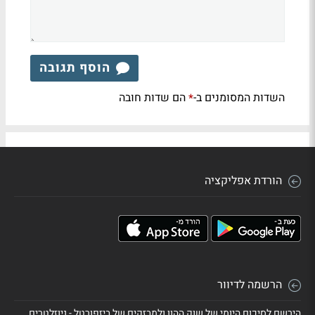
הוסף תגובה
השדות המסומנים ב-
הם שדות חובה
*
הורדת אפליקציה
הרשמה לדיוור
הירשם לסיכום היומי של שוק ההון ולמבזקים של ביזפורטל - ניוזלטרים