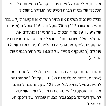
אברהם, אנליסט כלל פיננסים ברוקראז' בהתייחסות לשווי
הכלכלי של מניית חברת הטלפוניה הגדולה בישראל.
בכלל פיננסים מעלים את מחיר היעד ל-'B תקשורת' (לשעבר
סמייל תקשורת012) מ-70 שקלים ל- 116 שקלים (אפסייד
של 10.9% על מחיר הבסיס של המנייה) ומותירים את
ההמלצה על "תשואת יתר". בנוגע לאינטרנט זהב חוזרים בבית
ההשקעות לסקר את המנייה בהמלצת "קניה" במחיר של 112
שקלים (המשקף אפסייד של 18.8% על מחיר הבסיס של
המנייה)
תמחור מניות הקבוצה נגזר מהשווי הכלכלי של מניית בזק
(אותו מעריכים האנליסטים ב-10.8 שקלים)
. "המחיר גוזר
למניית סמייל שווי כלכלי של 129 שקלים למניה" כותב
אברהם ומוסיף, כי "האינטרס הגדול של בעלי השליטה
למשוך דיבידנד בקצב גבוה מבטיח שמירה של דיסקאונט
מצומצם".