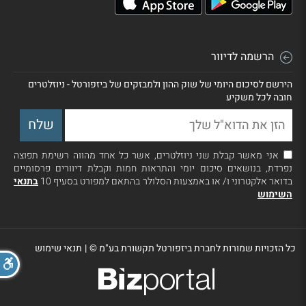
הרשמה לדיוור
הירשם לסיכום היומי של שוק ההון ולמבזקים של ביזפורטל - ניוזלטרים
חובה לכל משקיע
אני מאשר קבלת שני ניוזלטרים, אשר כל אחד מהווה רשימת תפוצה
נפרדת, בנושאים סיכום יומי והתראות חמות וקבלת דיוורים פרסומיים
בדואר אלקטרוני ו/ או באמצעות הסלולר בהתאם למפורט בסעיף 10
בתנאי
השימוש
כל הזכויות שמורות לחברת ביזפורטל תקשורת בע"מ ©
|
תנאי שימוש