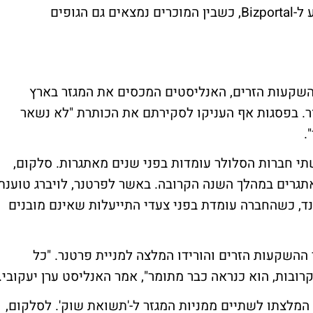
מאסיביות של משקיעים זרים, כך נודע השבוע ל-Bizportal, כשבין המוכרים נמצאים גם הגופים
השקעות הזרים, האנליסטים המכסים את המגזר בארץ
. בפסגות אף העניקו לסקירתם את הכותרת "לא נשאר
.
תי חברות הסלולר עומדות בפני שנים מאתגרות. סלקום,
אתגרים במהלך השנה הקרובה. באשר לפרטנר, לויברג טוענת
ד, כשהחברה עומדת בפני צעדי התייעלות שאינם מובנים
השקעות הזרים והורידו המלצה למניית פרטנר. "כל
ובות, הוא כנראה כבר מתומר", אמר האנליסט ערן יעקובי.
המלצתו לשתיים ממניות המגזר ל-'תשואת שוק'. לסלקום,