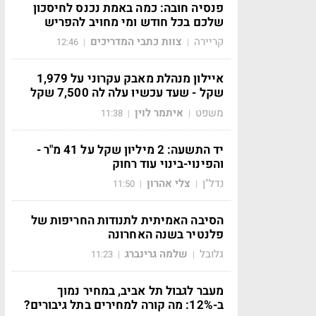
פנסיה חובה: כמה באמת נכנס לחיסכון
שלכם בכל חודש ומי מחויב להפריש
קריירה
צוות כתבי המדריכים
12:46
|
|
איילון מנהלת מאבק עקרוני על 1,979
שקל - שעד עכשיו עלה לה 7,500 שקל
משפט
איתמר לוין
11:38
|
|
יד התשעה: 2 מיליון שקל על 41 מ"ר -
והפינוי-בינוי עוד רחוק
נדל"ן
צלי אהרון
11:50
|
|
הסיבה האמיתית לתנודות החריפות של
פלנטיר בשנה האחרונה
גלובל
שלמה גרינברג
11:23
|
|
מעבר לגבול תל אביב, במחיר נמוך
ב-12%: מה קורה למחירים בתל גיבורים?