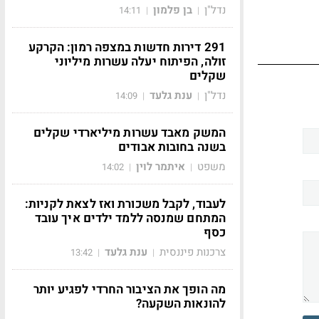
נדל"ן
בן פלמון
14:11
|
|
291 דירות חדשות במצפה רמון: הקרקע
זולה, הפיתוח יעלה עשרות מיליוני
שקלים
נדל"ן
ענת גלעד
14:09
|
|
המשק מאבד עשרות מיליארדי שקלים
בשנה בחובות אבודים
משפט
איתמר לוין
14:02
|
|
לעבוד, לקבל משכורת ואז לצאת לקניות:
המתחם שמנסה ללמד ילדים איך עובד
כסף
צרכנות פיננסית
ענת גלעד
13:42
|
|
מה הופך את הציבור החרדי לפגיע יותר
להונאות השקעה?