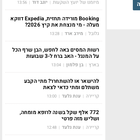
מיומנו של יועץ השקעות
יוגב דוד
13:56
|
|
ה
Booking מורידה תחזית, Expedia דווקא
מעלה - מי מנצחת את קיץ 2026?
גלובל
מירב ארד
13:28
|
|
רשות המסים באה לחפש, הבן שרף הכל
על המנגל - האב ברח ל-3 שבועות
בארץ
בן פלמון
13:04
|
|
להישאר או להשתחרר? מתי הקבע
משתלם ומתי כדאי לצאת
קריירה
ענת גלעד
13:00
|
|
772 אלף שקל בשנה לרופא מומחה,
ושליש מזה פרטי
קריירה
ענת גלעד
12:48
|
|