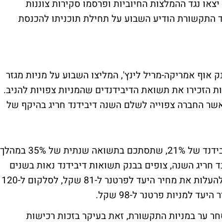
צאו נגד ההמלצות החיוביות ופרסמו סקירות צוננות
ד התקשורת הודיע השבוע על תחילת תוכניתו להכנסת
ברקליס קפיטל ובנק אוף אמריקה-מריל לינץ', המליצו השבוע על מניות מגזר
 הזכירו את תשואת הדיבידנדים שהמניות צפויות להניב.
אשר החברה צפוייה לשלם השנה דיבידנד חריג בהיקף של
כי פרטנר תניב תשואת דיבידנד של 21%, שתסתכם בתשואה שנתית של 35% במהלך
דנד חריג השנה, צופים בבנק תשואות דיבידנד נאות בשנים
הקרובות. בשל סיבות דומות, בברקליס בחרו להעלות את מחיר היעד לפרטנר ל-81 שקל, לסלקום ל-120
למניות פרטנר ל-98 שקל.
ר ער במניות התקשורת, זאת בעיקר בזכות רכישות