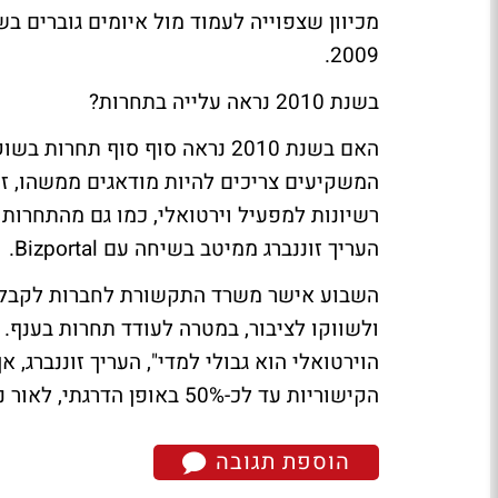
מכיוון שצפוייה לעמוד מול איומים גוברים ב
2009.
בשנת 2010 נראה עלייה בתחרות?
האם בשנת 2010 נראה סוף סוף תח
המשקיעים צריכים להיות מודאגים ממשהו, ז
רשיונות למפעיל וירטואלי, כמו גם מהתחרות
העריך זוננברג ממיטב בשיחה עם Bizportal.
השבוע אישר משרד התקשורת לחברות לקבל רש
ולשווקו לציבור, במטרה לעודד תחרות בענף.
הוירטואלי הוא גבולי למדי", העריך זוננברג
הקישוריות עד לכ-50% באופן הדרגתי, לאור נחישותו לקידום הנושא.
הוספת תגובה