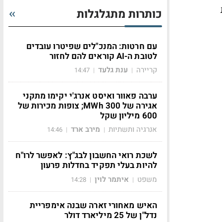
כותרות מתגלגלות
עם חרטות: המנכ"לים שפיטרו עובדים
לטובת ה-AI קוראים להם לחזור
קריירה
ענת גלעד
14:47
|
|
ערבה פאוור ואיסט אנרג'י יקימו מתקני
אגירה של 300 MWh; צופות מכירות של
600 מיליון שקל
אנרגיה ותשתיות
מירב ארד
14:46
|
|
לשכת רואי החשבון לבג"ץ: לאפשר לרו"ח
להיות בעלי תפקיד בחדלות פרעון
משפט
איתמר לוין
14:28
|
|
האיש מאחורי זארה שבנה אימפריית
נדל"ן של 25 מיליארד דולר