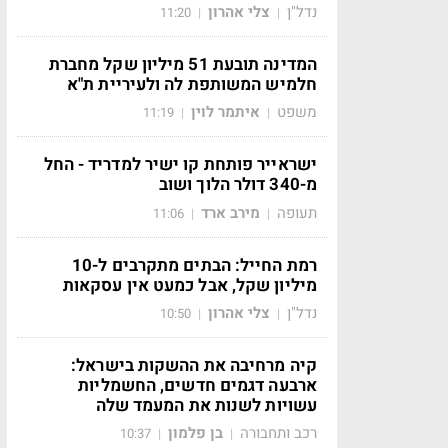
נדל"ן
צלי אהרון
11:20
|
|
המדינה תובעת 51 מיליון שקל מחברת
חלמיש המשותפת לה ולעיריית ת"א
משפט
איתמר לוין
11:19
|
|
ישראייר פותחת קו ישיר למדריד - החל
מ-340 דולר הלוך ושוב
תעופה
מירב ארד
11:06
|
|
רמת החייל: הבתים מתקרבים ל-10
מיליון שקל, אבל כמעט אין עסקאות
נדל"ן
צלי אהרון
10:50
|
|
קיה מרחיבה את ההשקות בישראל:
ארבעה דגמים חדשים, החשמליות
עשויות לשנות את המעמד שלה
רכב ותחבורה
בן פלמון
10:37
|
|