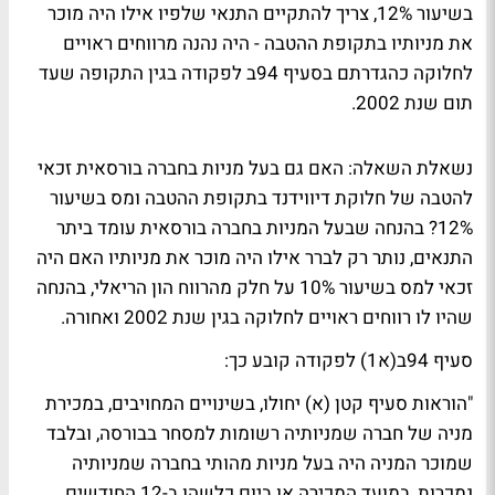
בשיעור 12%, צריך להתקיים התנאי שלפיו אילו היה מוכר
את מניותיו בתקופת ההטבה - היה נהנה מרווחים ראויים
לחלוקה כהגדרתם בסעיף 94ב לפקודה בגין התקופה שעד
תום שנת 2002.
נשאלת השאלה: האם גם בעל מניות בחברה בורסאית זכאי
להטבה של חלוקת דיווידנד בתקופת ההטבה ומס בשיעור
12%? בהנחה שבעל המניות בחברה בורסאית עומד ביתר
התנאים, נותר רק לברר אילו היה מוכר את מניותיו האם היה
זכאי למס בשיעור 10% על חלק מהרווח הון הריאלי, בהנחה
שהיו לו רווחים ראויים לחלוקה בגין שנת 2002 ואחורה.
סעיף 94ב(א1) לפקודה קובע כך:
"הוראות סעיף קטן (א) יחולו, בשינויים המחויבים, במכירת
מניה של חברה שמניותיה רשומות למסחר בבורסה, ובלבד
שמוכר המניה היה בעל מניות מהותי בחברה שמניותיה
נמכרות, במועד המכירה או ביום כלשהו ב-12 החודשים