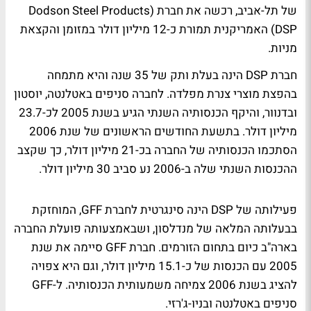
של תל-אביב, רכשה את חברת Dodson Steel Products)
DSP) האמריקנית תמורת כ-12 מיליון דולר במזומן והקצאת
מניות.
חברת DSP הינה בעלת ותק של 35 שנה והיא מתמחה
בהפצת מוצרי צנרת מפלדה. לחברה סניפים באטלנטה, יוסטון
ובדנוור, והיקף הכנסותיה השנתי הגיע בשנת 2005 לכ-23.7
מיליון דולר. בתשעת החודשים הראשונים של שנת 2006
הסתכמו הכנסותיה של החברה בכ-21 מיליון דולר, כך שקצב
ההכנסות השנתי שלה ב-2006 נע סביב 30 מיליון דולר.
פעילותה של DSP הינה סינגרטית לחברת GFF, המוחזקת
בבעלותה המלאה של מנדלסון, ושבאמצעותה פועלת החברה
בארה"ב כיום בתחום הזורמים. חברת GFF סיימה את שנת
2005 עם הכנסות של כ-15.1 מיליון דולר, וגם היא צפויה
להציג בשנת 2006 צמיחה משמעותית הכנסותיה. ל-GFF
סניפים באטלנטה ובניו-ג'רזי.