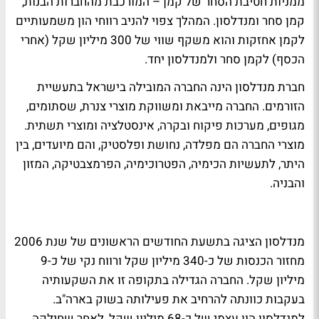
ממניות חטיבת הסחר של קמן – המורכבת מהחברות הבנות,
קמן סחר ומנדלסון. המהלך צפוי להניב רווחי הון משמעותיים
לקמן אחזקות והוא משקף שווי של 300 מיליון שקל (אחרי
הכסף) לקמן סחר ולמנדלסון יחד.
חברת מנדלסון הינה החברה המובילה בישראל בתעשיית
הזורמים. החברה מייבאת ומשווקת מוצרי צנרת, שסתומים,
מגופים, מערכות פיקוח ובקרה, אינסטלציה ומוצרי תשתית.
מוצרי החברה הם מפלדה, נחושת ופלסטיק, והם מיועדים, בין
היתר, לתעשיות הכימיה, הפטרוכימיה, הפרמצבטיקה, המזון
והבניה.
מנדלסון הציגה בתשעת החודשים הראשונים של שנת 2006
מחזור הכנסות של כ-340 מיליון שקל ורווח נקי של כ-9
מיליון שקל. החברה הגדילה בתקופה זו את השקעותיה
בעקבות כוונתה להרחיב את פעילותה בשוק בארה"ב.
למנדלסון הון עצמי של כ-68 מיליון שקל, לאחר שחילקה