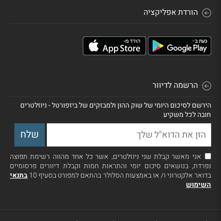
הורדת אפליקציה
הרשמה לדיוור
הירשם לסיכום היומי של שוק ההון ולמבזקים של ביזפורטל - ניוזלטרים
חובה לכל משקיע
אני מאשר קבלת שני ניוזלטרים, אשר כל אחד מהווה רשימת תפוצה
נפרדת, בנושאים סיכום יומי והתראות חמות וקבלת דיוורים פרסומיים
בדואר אלקטרוני ו/ או באמצעות הסלולר בהתאם למפורט בסעיף 10
בתנאי
השימוש