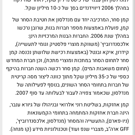
במהלך 2006 דיווידנדים בסך של כ-10 מיליון שקל.
קמן סחר, המרכיבה יחד עם מנדלסון את חטיבת הסחר של
קמן, פועלת באמצעות מספר חברות בנות, שרובן נרכשו
במהלך שנת 2006. החברות הבנות המרכזיות הינן:
אלכסנדרוביץ' (משווקת מוצרי פלסטיק וגומי לתעשייה),
קידרון, איקא ובנטל (באמצעות רכישת שלושתן נכנסה קמן
סחר לתחום הסחר במתכות ומוצרי מתכת), וכן חברת המחדש
(תחום משאבות המים). קמן סחר רכשה השנה חברות בהיקף
כספי של כ-35 מיליון שקל מתוך כוונה ליצור מסה קריטית
של חברות בתחומי הסחר השונים, בנוסף לפעילותה של
מנדלסון, שכאמור צפויה לעבור לבעלותה עד סוף 2007.
קמן אחזקות, בשליטת רוני אלרואי ובניהולו של גיורא ענבר,
הינה חברת אחזקות המתמחה בתחומי הקמעונאות
(ניו-פארם), התעשייה והמסחר (מנדלסון, אלכסנדרוביץ',
GFF ארה"ב, מצברי שנפ ועוד) וטכנולוגיות מידע (קו מנחה).