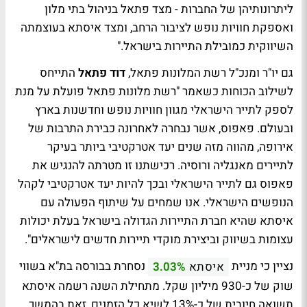
ליתרונותיהן של החברות - מצד פתאל בניהול בתי מלון
ואספקת חוויות נופש לציבור הרחב, ומצד איסתא בעוצמתה
השיווקית כמובילת התיירות בישראל."
גם יו"ר ומנכ"ל רשת המלונות פתאל,
דוד פתאל
התייחס
לשילוב הכוחות כשאמר "רשת מלונות פתאל פועלת על מנת
לספק לתייר הישראלי מגוון חוויות נופש וחדשנות בארץ
ובעולם. פאפוס, אשר נבחרה לאחרונה כבירת התרבות של
אירופה, מהווה מזה שנים יעד אטרקטיבי ביותר בעיקר
לתיירים מאנגליה ורוסיה. רכישתנו זו מטרתה להנגיש את
פאפוס גם לתייר הישראלי ובכך להיות יעד אטרקטיבי לקהל
הנופשים הישראלי. אנו שמחים על שיתוף הפעולה עם
איסתא שהיא חברת התיירות הגדולה בישראל בעלת יכולות
עצומות בשיווק וביצירת מוקדי תיירות חדשים לישראלים".
נציין כי מניית
נסחרת בבורסה בת"א בשווי
איסתא
3.03%
שוק של כ-930 מיליון שקל. מתחילת השנה רשמה איסתא
תשואה חיובית של כ-13% לשיא כל הזמנים, זאת בהמשך