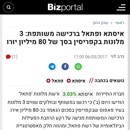
ראשי
שוק ההון
איסתא ופתאל ברכישה משותפת: 3
מלונות בקפריסין בסך של 80 מיליון יורו
נדב לוי
(1)
|
06/03/2017 17:00
נושאים בכתבה
איסתא
פתאל
חברת התיירות
ורשת מלונות 'פתאל'
איסתא
3.03%
הודיעו היום (ב') כי רכשו במשותף ובחלקים שווים 3 מלונות
בעיר פאפוס שבקפריסין בסכום הנאמד בכ-80 מיליון אירו.
הרכישה המשותפת מגיעה על רקע הרחבת הפעילות
הבינלאומית של רשת פתאל, ומהווה חלק מאסטרטגיית