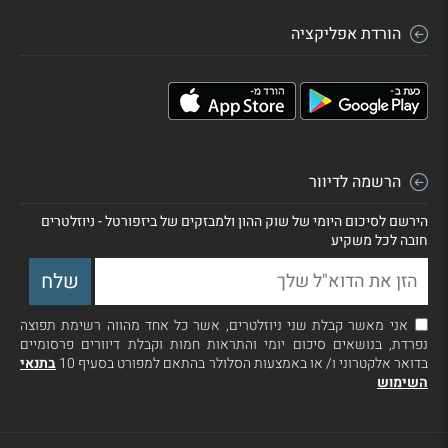
הורדת אפליקציה
הרשמה לדיוור
הירשם לסיכום היומי של שוק ההון ולמבזקים של ביזפורטל - ניוזלטרים
חובה לכל משקיע
אני מאשר קבלת שני ניוזלטרים, אשר כל אחד מהווה רשימת תפוצה
נפרדת, בנושאים סיכום יומי והתראות חמות וקבלת דיוורים פרסומיים
בדואר אלקטרוני ו/ או באמצעות הסלולר בהתאם למפורט בסעיף 10
בתנאי
השימוש