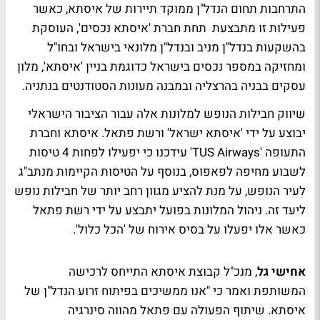
התרחבות תחום הנדל"ן ממוקד תיירות של איסתא, כאשר
פעילות זו מתבצעת תחת חברת 'איסתא נכסים', העוסקת
בהשקעות בנדל"ן מניב ובנדל"ן מלונאי בישראל ובחו"ל
ומחזיקה במספר נכסים בישראל כדוגמת בניין 'איסתא', מלון
עסקים בבניה בהרצליה ובמבנה מעונות הסטודנטים בנתניה.
שיווק חבילות הנופש למלונות אלה עבור הציבור הישראלי
יבוצע על ידי 'איסתא ישראל' ורשת פתאל. איסתא וחברת
התעופה 'TUS Airways' עידכנו כי יפעילו לפחות 4 טיסות
לשבוע מחיפה לפאפוס, בנוסף על הטיסות הקיימות מנתב"ג
לעיר הנופש, על מנת להציע מגוון רחב יותר של חבילות נופש
ליעד זה. ניהול המלונות בפועל יתבצע על ידי רשת פתאל
כאשר אלו יפעלו על בסיס אירוח של 'הכל כלול'.
אחישי גל
, מנכ"ל קבוצת איסתא התייחס לרכישה
המשותפת ואמר כי "אנו ממשיכים בפיתוח זרוע הנדל"ן של
איסתא. שיתוף הפעולה עם פתאל מהווה סינרגיה