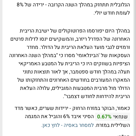
הגלובלית תתחזק במהלך השנה הקרובה - ירידה של 8%
לעומת חודש יולי.
במהלך היום יפורסמו הפרוטוקולים של ישיבת הריבית
האחרונה של הפדרל ריזרב, והמשקיעים ינסו לדלות פרטים
ורמזים לגבי מועד העלאת הריבית על הדולר. מחדר
העסקאות של 'הבינלאומי' מסרו כי "במהלך השנה האחרונה
הציפיות בשווקים היו כי הריבית על המטבע האמריקאי
תעלה במהלך חודש ספטמבר, אך לאור תוצאות נתוני
המאקרו המעורבים בחודשים האחרונים והתחזקותו של
הדולר מול מרבית המטבעות המובילים, עלולה העלאת
הריבית להידחות לחודש דצמבר".
כאמור, הבוקר במזרח הרחוק - ירידות שערים, כאשר מדד
הסיני איבד 6% והוביל את המגמה
שנחאי
0.67%
השלילית במזרח.
למסחר באסיה - לחץ כאן.