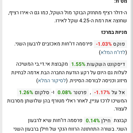
מט"ח:
ה-דולר רציף מתחזק הבוקר מול השקל, כמו גם ה-אירו רציף,
שחוצה את רמת ה-4.25 שקל לאירו.
מניות במרכז
פירסמה דו"חות מאכזבים לרבעון השני.
פוקס
-1.03%
(
לדו"ח המלא
)
מקבוצת אי.די.בי המשיכה
דיסקונט השקעות
1.55%
לעלות גם היום על רקע הודעת החברה הבת אדמה לבחינת
מיזוג וכניסה לבורסה הסינית. (
לסיקור המלא
)
,
ו-
אל על
-1.17%
פרטנר
0.08%
סלקום
1.26%
המשיכו לרכז עניין, לאחר ראלי מטורף בהן שלושתן מסרבות
לעצור.
קבוצת
פרסמה דו"חות שיא לרבעון
חילן
0.14%
השני. בשורה התחתונה הרווח הנקי של חילן ברבעון השני