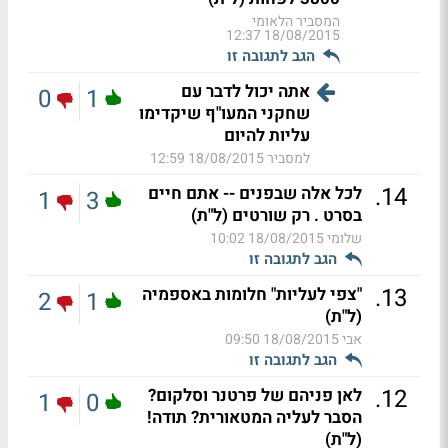
המסביר הלאומי
18/08/2015 12:37
הגב לתגובה זו
אתה יכול לדבר עם
0
1
שחקני המעו"ף שיקדימו
עליות להיום
למסביר
18/08/2015 12:59
.
14
לכל אלה שבפנים -- אתם חיים
1
3
בסרט . רק שורטים (ל"ת)
שלומי
18/08/2015 10:02
הגב לתגובה זו
.
13
"צפי לעליות" חלומות באספמיה
2
1
(ל"ת)
אבי
18/08/2015 09:50
הגב לתגובה זו
.
12
לאן פניהם של פרטנר וסלקום?
1
0
הסבר לעליה המטאורית? תודה!
(ל"ת)