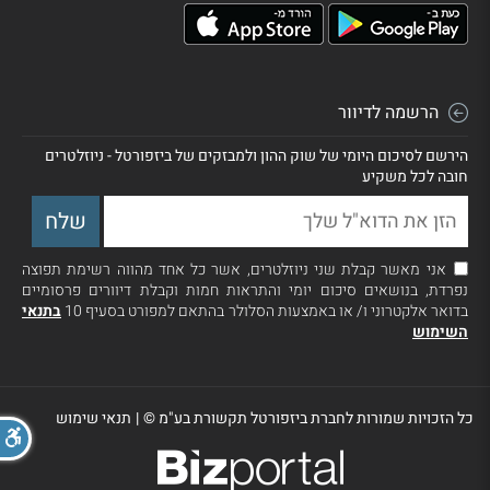
הרשמה לדיוור
הירשם לסיכום היומי של שוק ההון ולמבזקים של ביזפורטל - ניוזלטרים
חובה לכל משקיע
אני מאשר קבלת שני ניוזלטרים, אשר כל אחד מהווה רשימת תפוצה
נפרדת, בנושאים סיכום יומי והתראות חמות וקבלת דיוורים פרסומיים
בדואר אלקטרוני ו/ או באמצעות הסלולר בהתאם למפורט בסעיף 10
בתנאי
השימוש
כל הזכויות שמורות לחברת ביזפורטל תקשורת בע"מ ©
|
תנאי שימוש