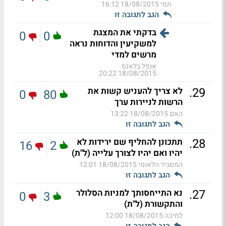
תמי
18/08/2015 16:12
הגב לתגובה זו
בדקתי את המצגת
0
0
למשקיעין והדוחות נראה
מרשים למדי
אופל בלאנס
18/08/2015 20:22
.
29
לא צריך להעניש קשות את
0
80
הרשות לניירות ערך
האם
18/08/2015 13:22
הגב לתגובה זו
.
28
תתכונן להחליף שם ירידות לא
16
2
יהיו ואם יהיו לצורך עלייה (ל"ת)
המסביר הלאומי
18/08/2015 12:01
הגב לתגובה זו
.
27
נא התייחסותך למניות הסלולר
0
3
והתקשורת (ל"ת)
למיכה
18/08/2015 12:00
הגב לתגובה זו