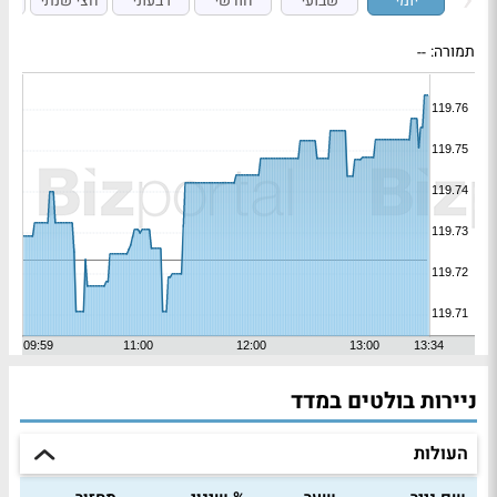
יומי
שבועי
חודשי
רבעוני
חצי שנתי
ש
תמורה:
--
ניירות בולטים במדד
העולות