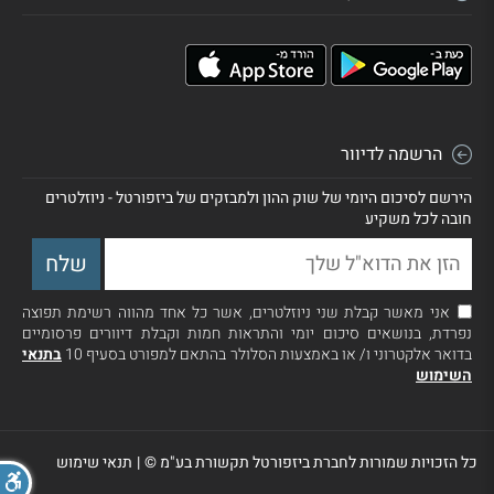
הרשמה לדיוור
הירשם לסיכום היומי של שוק ההון ולמבזקים של ביזפורטל - ניוזלטרים
חובה לכל משקיע
אני מאשר קבלת שני ניוזלטרים, אשר כל אחד מהווה רשימת תפוצה
נפרדת, בנושאים סיכום יומי והתראות חמות וקבלת דיוורים פרסומיים
בדואר אלקטרוני ו/ או באמצעות הסלולר בהתאם למפורט בסעיף 10
בתנאי
השימוש
כל הזכויות שמורות לחברת ביזפורטל תקשורת בע"מ ©
|
תנאי שימוש