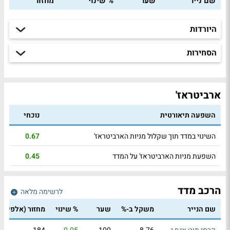
שם נייר
שער
% שינוי
מחזור
היורדות
הסחירות
ארביטראז'
השפעה תיאורטית
נוכחי
השינוי במדד תוך שקלול מניות הארביטראז'
0.67
השפעת מניות הארביטראז' על המדד
0.45
הרכב מדד
לרשימה מלאה
שם הנייר
משקל ב-%
שער
% שינוי
מחזור
(אלפי ₪)