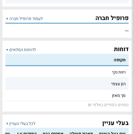
פרופיל חברה
לעמוד פרופיל חברה +
---
דוחות
לדוחות המלאים +
תקופה
רווח נקי
הון עצמי
סך מאזן
נתונים כספיים באלפי ₪
בעלי עניין
לכל בעלי העניין +
שם בעל העניין
תאריך פעולה
אחוזים בהון
החזקות ע.נ.
שווי 