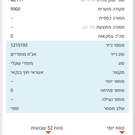
שווי שוק סדרה
48,117
(אלפי ₪)
פקודה מזערית
9900
תמורה כספית
--
תמורה ממוצעת
--
(90 יום)
סה"כ עסקאות
0
מספר נייר
1215193
סוג נייר
אג"ח מוסדיים
סוג
מוסדי שקלי
סקטור
אשראי חוץ בנקאי
מחזור יומי
--
מחזור פתיחה
0
מחזור נעילה
--
שלב מסחר
סופי
טווח יומי
טווח 52 שבועות