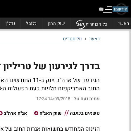
הירשמו
ראשי
שוק ההון
גלובל
נדל"ן
כל הכותרות
ראשי
וול סטריט
בדרך לגירעון של טריליון דול
הגירעון של ארה"ב 
החוב האמריקניות תלויות כעת בפעולות ה-ECB?
עמית נעם טל
14/09/2018 17:34
|
נושאים בכתבה
שוק האג"ח
אג"ח ארה"ב
הזינוק המחודש בתשואות אגרות החוב של אר