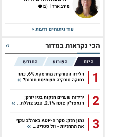
|
מירב ארד
(2)
עוד ניתוחים ודעות
הכי נקראות במדור
היום
השבוע
החודש
1
הלירה הטורקית מתרסקת 6%, כמה
רחוקה טורקיה משמיטת חובות?
2
ירידות שערים חזקות בניו יורק;
הנאסד"ק צונח 2.1%, טבע צוללת...
3
נתון חזק: סקר ה-ADP בארה"ב עקף
את התחזיות - וול סטריט...