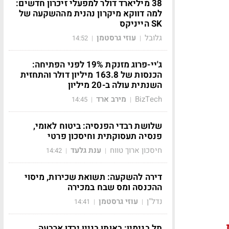
38 מיליארד דולר למפעלי זיכרון חדשים:
למה דווקא מיקרון נהנית מההשקעה של
SK הייניקס
גלובל
עוזי גרסטמן
14:52
|
|
ג'יי-פרוג מזנקת 19% לפני הפתיחה:
הכנסות של 163.8 מיליון דולר והתחזית
השנתית עולה ב-20 מיליון
BizTech
מירב ארד
14:45
|
|
שלושת רבדי הפנסיה: ביטוח לאומי,
פנסיה תעסוקתית וחיסכון פרטי
חיסכון ארוך טווח
ענת גלעד
14:42
|
|
דירה להשקעה: תשואת שכירות, מיסוי
ההכנסה ומס שבח במכירה
נדל"ן
עוזי גרסטמן
14:41
|
|
תל בנימין: באותו בניין ירדו ארבעה