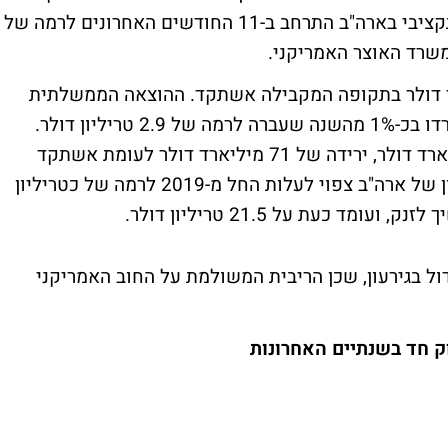
שימו לב לנתונים שפורסמו אמש: הגירעון התקציבי בארה"ב התרחב ב-11 החודשים האחרונים לרמה של
 לעומת גירעון של 674 מיליארד דולר בתקופה המקבילה אשתקד. ההוצאה הממשלתית
גדלה בכ-7% ל-3.88 טריליון דולר, ההכנסות ירדו בכ-1% מהשנה שעברה לרמה של 2.9 טריליון דולר.
ההכנסות מתאגידים ירדו לרמה של 163 מיליארד דולר, ירידה של 71 מיליארד דולר לעומת אשתקד
ברקע לרפורמת המיסים. ע"פ הערכות, הגירעון של ארה"ב צפוי לעלות החל מ-2019 לרמה של כטריליון
ד כעת על 21.5 טריליון דולר.
ל בגירעון, שכן הריבית המשולמת על החוב האמריקני
ק חד בשנתיים האחרונות