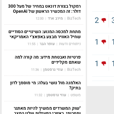
רמקול בצורת דונאט במחיר של מעל 300
דולר: זה המכשיר הראשון של OpenAI
2
BizTech
מירב ארד
12:00
|
|
מתחת למכסה המנוע: השינויים הסודיים
שחיל האוויר מבצע באפאצ'י האמריקאי
1
ניתוחים ודעות
עופר הבר
11:55
|
|
פרטיות ואבטחת מידע: מה קורה למה
1
שאתם מקלידים
BizTech
עוזי גרסטמן
11:36
|
|
האלמנה מול נושי בעלה: מי מוסמך לדון
בתיק?
משפט
עוזי גרסטמן
11:32
|
|
"שוק המשרדים ממשיך להיות מאתגר
ותחרותי, באזורי הפעילות שלנו המצב