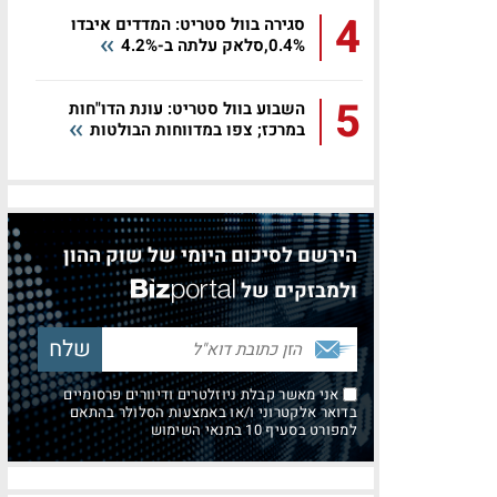
4
סגירה בוול סטריט: המדדים איבדו
0.4%,סלאק עלתה ב-4.2%
5
השבוע בוול סטריט: עונת הדו"חות
במרכז; צפו במדווחות הבולטות
הירשם לסיכום היומי של שוק ההון
ולמבזקים של
אני מאשר קבלת ניוזלטרים ודיוורים פרסומיים
בדואר אלקטרוני ו/או באמצעות הסלולר בהתאם
למפורט בסעיף 10 בתנאי השימוש