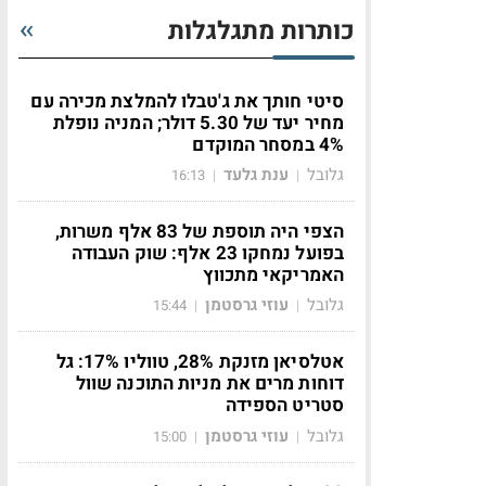
כותרות מתגלגלות
סיטי חותך את ג'טבלו להמלצת מכירה עם
מחיר יעד של 5.30 דולר; המניה נופלת
4% במסחר המוקדם
גלובל
ענת גלעד
16:13
|
|
הצפי היה תוספת של 83 אלף משרות,
בפועל נמחקו 23 אלף: שוק העבודה
האמריקאי מתכווץ
גלובל
עוזי גרסטמן
15:44
|
|
אטלסיאן מזנקת 28%, טווליו 17%: גל
דוחות מרים את מניות התוכנה שוול
סטריט הספידה
גלובל
עוזי גרסטמן
15:00
|
|