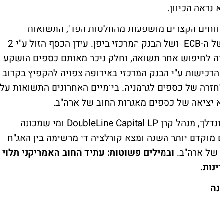
נראה הכיוון.
טווחים הקצרים מושפעות מהחלטות הפד', התשואות
לטווחים הארוכים מושפעות גם מההחלטות של ה-ECB ושל הבנק המרכזי ביפן. עידן הכסף הזול ע"י 2
יה לחיפוש אחר תשואה, וחלק ניכר מאותם כספים הושקע
רכישות ע"י הבנק המרכזי באירופה צפויה להקפיץ בקרוב
חזרה של כספים לגרמניה. ביומיים האחרונים התשואות על
א יציאה של כספים מאגרות החוב של ארה"ב.
נראה כי זה זמן טוב להיזכר במודל של ג'פרי גונדלך, מנהל קרן DoubleLine Capital LP ומי שמכונה
 מוקדם יותר השנה ומצא קורלציה די מרשימה בין האג"ח
 של ארה"ב.
ובמילים פשוטות: עתיד החוב האמריקני תלוי
נות.
נה