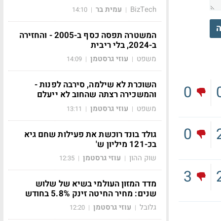
BizTech
עמית בר
14:10
|
|
ה
המשטרה תפסה כסף ב-2005 - והחזירה
ב-2024, בלי ריבית
משפט
עוזי גרסטמן
14:09
|
|
השוכרת לא שילמה, סירבה לפנות -
0
והמשכירה רצתה שהחוב לא ייעלם
משפט
עוזי גרסטמן
13:11
|
|
0
גולד בונד רוכשת את פעילות שחם גיא
בכ-121 מיליון ש'
שוק ההון
עוזי גרסטמן
12:35
|
|
3
מדד המזון העולמי בשיא של שלוש
שנים: מחיר החיטה זינק 5.8% בחודש
גלובל
עוזי גרסטמן
12:20
|
|