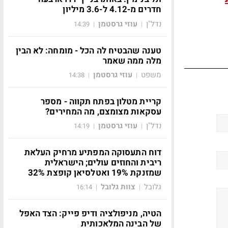
חדרים מ-4.12 ל-3.6 מיליון
נדל"ן
עוזי גרסטמן
14:39
|
|
טענה שהבטיח לה הכל - מומחה: לא הבין
מלה ממה שאמר
משפט
עוזי גרסטמן
14:38
|
|
קריית מטלון בפתח תקווה - מספר
עסקאות מצומצם, מה המחירים?
נדל"ן
עוזי גרסטמן
14:19
|
|
דוח התעסוקה המפתיע מרחיק העלאת
ריבית והחוזים עולים; הישראלית
שמזנקת 19% ואטלסיאן קופצת 32%
גלובל
צוות גלובל
16:14
|
|
הטיה, מניפולציה ודיפ פייק: הצד האפל
של הבינה המלאכותית