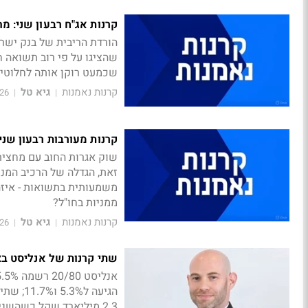
קרנות אג"ח רבעון שני: מ
הורדת הריבית של בנק ישרא
שהציגו על פי רוב תשואה חי
שכמעט רוקן אותה לחלוטין
קרנות נאמנות
גיא טל
1:53
|
|
קרנות מעורבות רבעון שני
שוק אגרות החוב עם מחצית 
זאת, הגדלה של הרכיב המנ
משמעותית בתשואות - איזה 
ממניות בחו"ל?
קרנות נאמנות
גיא טל
6:00
|
|
שתי קרנות של אנליסט בצמרת ה-20/80: מה הן
הגיעה 
2.3 מיליארד שקל כשהשניה עם כ-86 מיליון שקל בלבד