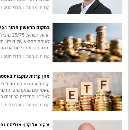
קרנות נאמנות
מנדי הניג
|
|
במקום הראשון מתוך 21 קרנות: איך הראל ישראל 25/75 עושה את זה?
וטבע הן שמסבירות את הפ
קרנות נאמנות
מנדי הניג
|
|
מהן קרנות עוקבות באסטרטגיית quality ואיך משלבים אותן
קרנות עוקבות פיתחו מדד
מאפיינים מתקדמים. קרנות 
לאחר שהמדדים הרחבים הפכו
קרנות נאמנות
ענת גלעד
|
|
זרקור על קרן: אנליסט גמ