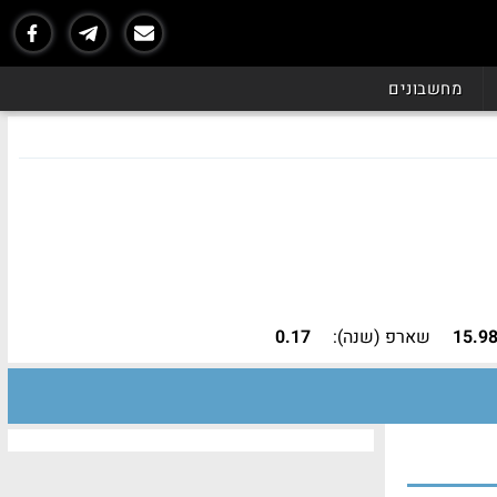
מחשבונים
15.9
שארפ (שנה):
0.17