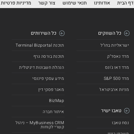
דף הבית
אודותינו
תנאי שימוש
צור קשר
מדיניות פרטיות
כל השווקים
כל השירותים
ישראליות בחו"ל
תוכנת Terminal Bizportal
מדד נאסד"ק
תוכנת בורסה גרף
מדד דאו ג'ונס
הנהלת חשבונות דיגיטלית
מדד 500 S&P
מידע עסקי פיננסי
מניות ארביטראז'
מאגר פסקי דין
BizMap
טאבו ישיר
איתור חברה
נסח טאבו
MyBusiness CRM – ניהול
קשרי לקוחות
תשריט בניין