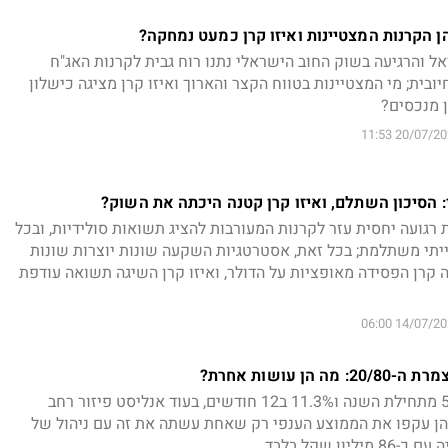
הן הקרנות המצטיינות ואיזו קרן כמעט נמחקה?
ל והרגיעה בשוק החוב הישראלי נתנו רוח גבית לקרנות האג"ח
ובית; מי המצטיינות בטווח הקצר והארוך ואיזו קרן מציגה כישלון
 מנכסים?
20/07/2026 1
: הסיכון השתלם, ואיזו קרן קטנה היכתה את השוק?
רגועה יחסית עזר לקרנות המעורבות להציג תשואות סולידיות, ובכל
ייתי משתלמת; בכל זאת, אסטרטגיות השקעה שונות יוצרות שונות
קרן הפסידה מאופציות על הדולר, ואיזו קרן השיגה תשואה עודפת
14/07/2026 0
 עושות אחרת?
אנליסט 20/80 רשמה 5.5% מתחילת השנה ו11.3% ב12 חודשים, בעוד אנליסט פיזור רחב
ל5.3% ו11.7%; שתיהן עקפו את הממוצע הענפי רק שאחת עשתה את זה עם ניהול של