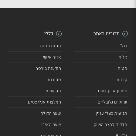
מדורים באתר
כללי
נדל"ן
תגיות חמות
אג"ח
אזור אישי
מט"ח
הודעות בורסה
קרנות
סקירות
חסכון ארוך טווח
תקשורת
שווקים גלובליים
המלצות אנליסטים
תנועות בעלי עניין
שער הדולר
מדדים למצב השוק
שער האירו
BizTV
הוראות סגירה