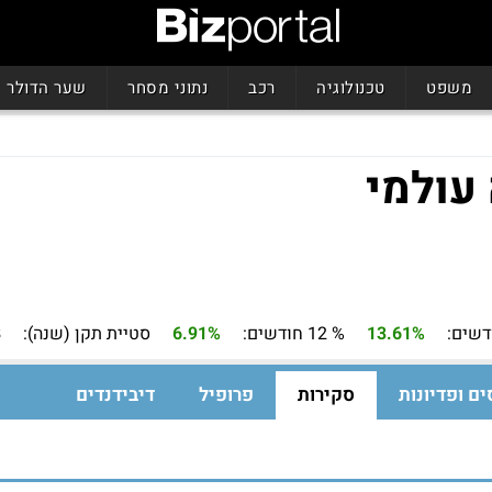
משפט
טכנולוגיה
רכב
נתוני מסחר
שער הדולר
עולמי
13.61%
% 12 חודשים:
6.91%
סטיית תקן (שנה):
8
ים ופדיונות
סקירות
פרופיל
דיבידנדים