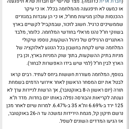
(
חברת ארית
כדוגמה). מצד שלישי יש חברות שלא תיפגענה
או כמעט לא תיפגענה מהמלחמה בכלל. או כי עיקר
ההכנסות שלהן מגיעות מחו"ל, או כי הן עובדות במגזרים
שממשיכים כרגיל. חשוב לזכור, שבמקביל לקשיים בארץ
בשווקי חו"ל נהנו מראלי בחודשי המלחמה. כלומר, מלבד
האתגרים הרגילים של ניהול השקעות, נוספו שיקולי
המלחמה שיש לקחת בחשבון בכל הנוגע לאלוקציה של
מניות בתיק ההשקעות, בתוך שוק המניות בארץ, וכן בין
הארץ לבין חו"ל (למי שיש בידו האפשרות לבחור).
בנוסף, המלחמה מעוררת חששות ביחס לעתיד. רבים קראו
לבטל את יום המסחר הראשון לאחר אירועי הדמים בשמחת
תורה (יום ראשון ה-8 באוקטובר), אך הרשות לניירות ערך לא
נענתה לקריאות והבורסה נפלה באותו יום בחדות. מדד ת"א
125 ירד ב-6.69% ות"א 35 ב-6.47%. למרות שיום לאחר מכן
נרשם תיקון קל, מגמת הירידות נמשכה עד ה-26 באוקטובר,
אז הגיעו המדדים השונים לשפל.