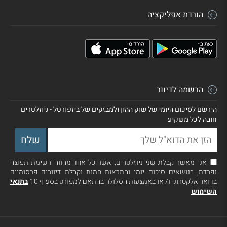
הורדת אפליקציה
הרשמה לדיוור
הירשם לסיכום היומי של שוק ההון ולמבזקים של ביזפורטל - ניוזלטרים
חובה לכל משקיע
אני מאשר קבלת שני ניוזלטרים, אשר כל אחד מהווה רשימת תפוצה
נפרדת, בנושאים סיכום יומי והתראות חמות וקבלת דיוורים פרסומיים
בדואר אלקטרוני ו/ או באמצעות הסלולר בהתאם למפורט בסעיף 10
בתנאי
השימוש