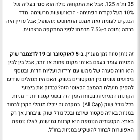
35 ות"א 125, אבל את התקופה כולה הוא סגר בעליה של
10% מעל נקודת הפתיחה - התאוששות מרשימה. מדד
הבנקים לעומת זאת אמנם התאושש מהשפל, אבל עדיין היה
ברמה נמוכה ב-7.5% מרמתו לפני המתקפה הרצחנית.
זה נותן טווח זמן מעניין.
ב-5 לאוקטובר וב-19 לדצמבר
שוק
המניות עומד בעצם באותו מקום פחות או יותר, אבל בין לבין
הוא חווה סערה של ממש עם ירידות ועליות חדות, ובנוסף
ביצועים שונים בין הסקטורים בשוק. האם היו מנהלים שידעו
להפיק תועלת מהמצב הכאוטי הזה? נבדוק את ביצועי
הקרנות המניתיות בטווח הזמן הזה בשני קטגוריות – מניות
בכל גודל שוק (All Cap). במקרה זה יוכלו מנהלי הקרן לבחור
במניות באיזה סקטור שירצו ובכל גודל שוק שיבחרו, אך רק
בארץ. הקטגוריה הנוספת היא קרנות גמישות, לאלו נוספת
האפשרות לבחור להשקיע במניות בחו"ל.