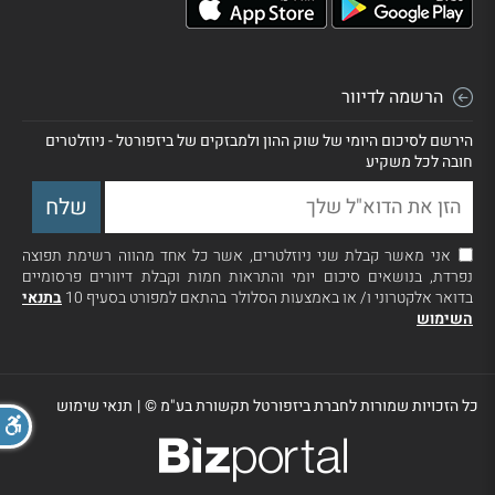
הרשמה לדיוור
הירשם לסיכום היומי של שוק ההון ולמבזקים של ביזפורטל - ניוזלטרים
חובה לכל משקיע
אני מאשר קבלת שני ניוזלטרים, אשר כל אחד מהווה רשימת תפוצה
נפרדת, בנושאים סיכום יומי והתראות חמות וקבלת דיוורים פרסומיים
בדואר אלקטרוני ו/ או באמצעות הסלולר בהתאם למפורט בסעיף 10
בתנאי
השימוש
כל הזכויות שמורות לחברת ביזפורטל תקשורת בע"מ ©
|
תנאי שימוש