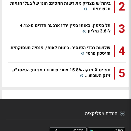
2
ביהמ"ש מצדיק את רשות המסים: הונו של בעלי חנויות
תכשיטים...
3
תל בנימין: באותו בניין ירדו ארבעה חדרים מ-4.12
ל-3.6 מיליון
4
שלושת רבדי הפנסיה: ביטוח לאומי, פנסיה תעסוקתית
וחיסכון פרטי
5
ספייס X זינקה 15.8% אחרי שחרור המניות; הנאסד״ק
זינק השבוע...
הורדת אפליקציה